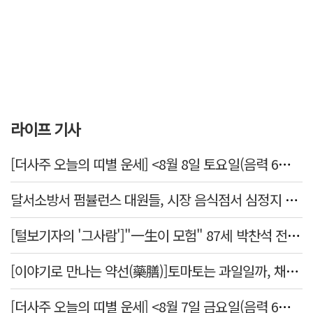
라이프 기사
[더사주 오늘의 띠별 운세] <8월 8일 토요일(음력 6월26일)>
달서소방서 펌뷸런스 대원들, 시장 음식점서 심정지 환자 생명 살려
[털보기자의 '그사람']"一生이 모험" 87세 박찬석 전 경북대 총장
[이야기로 만나는 약선(藥膳)]토마토는 과일일까, 채소일까
[더사주 오늘의 띠별 운세] <8월 7일 금요일(음력 6월25일)>