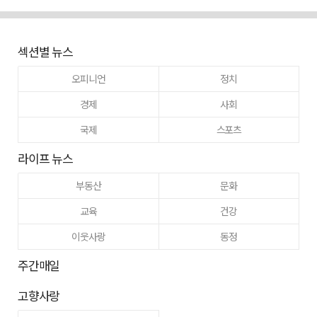
섹션별 뉴스
오피니언
정치
경제
사회
국제
스포츠
라이프 뉴스
부동산
문화
교육
건강
이웃사랑
동정
주간매일
고향사랑