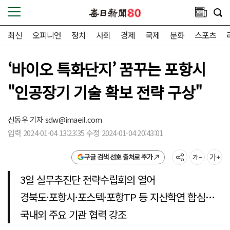
최신
오피니언
정치
사회
경제
국제
문화
스포츠
‘바이오 특화단지’ 꿈꾸는 포항시
"인공장기 기술 확보 전략 구상"
신동우 기자
sdw@imaeil.com
입력 2024-01-04 13:23:35 수정 2024-01-04 20:43:01
구글 검색 선호 출처로 추가
3일 실무추진단 전략수립회의 열어
경북도·포항시·포스텍·포항TP 등 지산학연 합심…
국내외 주요 기관 협력 강조