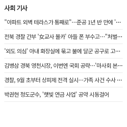
사회 기사
"아파트 외벽 테라스가 통째로"…준공 1년 반 만에 '아찔 사고'
전북 경찰 간부 '女교사 몰카' 아들 폰 부수고…"처벌 못하는 사안" 내부망에 글
'외도 의심' 아내 화장실에 묶고 불에 달군 공구로 고문…남편 검거
김병삼 경북 영천시장, 이번엔 국회 공략…'마사회 본사 이전·광역교통망 확충' 요청
경찰, 9월 초부터 상피제 전격 실시…가족 사건 수사 못해
박권현 청도군수, '햇빛 연금 사업' 공약 시동걸어