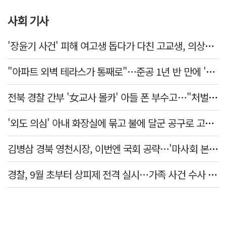
사회 기사
'장윤기 사건' 피해 여고생 돕다가 다친 고교생, 의상자 인정
"아파트 외벽 테라스가 통째로"…준공 1년 반 만에 '아찔 사고'
전북 경찰 간부 '女교사 몰카' 아들 폰 부수고…"처벌 못하는 사안" 내부망에 글
'외도 의심' 아내 화장실에 묶고 불에 달군 공구로 고문…남편 검거
김병삼 경북 영천시장, 이번엔 국회 공략…'마사회 본사 이전·광역교통망 확충' 요청
경찰, 9월 초부터 상피제 전격 실시…가족 사건 수사 못해