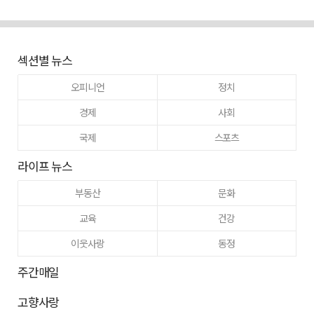
섹션별 뉴스
오피니언
정치
경제
사회
국제
스포츠
라이프 뉴스
부동산
문화
교육
건강
이웃사랑
동정
주간매일
고향사랑