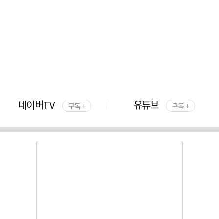
네이버TV
유튜브
구독 +
구독 +