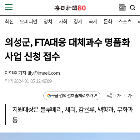
최신
오피니언
정치
사회
경제
국제
문화
스포츠
의성군, FTA대응 대체과수 명품화
사업 신청 접수
이현주 기자
lily@imaeil.com
입력 2024-01-05 12:49:09
구글 검색 선호 출처로 추가
지원대상은 블루베리, 체리, 감귤류, 백향과, 무화과
등