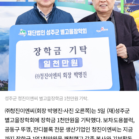
성주군 청진이엔씨 별고을장학금 1천만원 기탁.
㈜청진이엔씨(회장 박명진·사진 오른쪽)는 5일 (재)성주군
별고을장학회에 장학금 1천만원을 기탁했다. 보차도용블럭,
공동구 뚜껑, 잔디블록 전문 생산기업인 청진이엔씨는 지금
까지 장학금 1억1천만원을 쾌척했고 각종 봉사와 기부활동