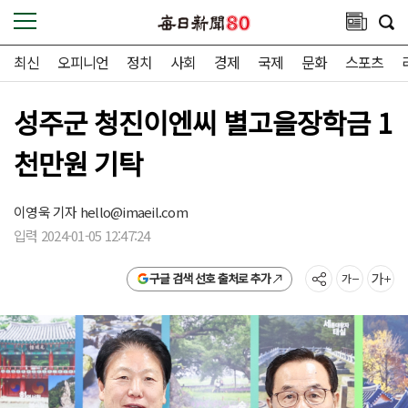
최신
오피니언
정치
사회
경제
국제
문화
스포츠
성주군 청진이엔씨 별고을장학금 1
천만원 기탁
이영욱 기자
hello@imaeil.com
입력 2024-01-05 12:47:24
구글 검색 선호 출처로 추가