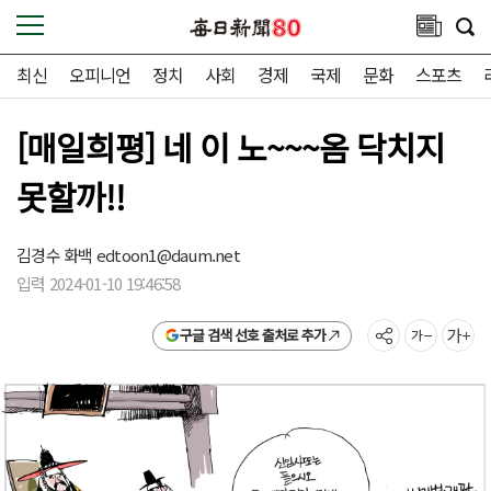
최신
오피니언
정치
사회
경제
국제
문화
스포츠
[매일희평] 네 이 노~~~옴 닥치지
못할까!!
김경수 화백
edtoon1@daum.net
입력 2024-01-10 19:46:58
구글 검색 선호 출처로 추가