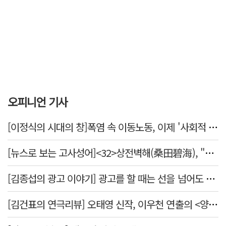
오피니언 기사
[이정식의 시대의 창]폭염 속 이동노동, 이제 '사회적 위험 관리'로 전환할 때
[뉴스로 보는 고사성어]<32>상전벽해(桑田碧海), "뽕나무밭이 푸른 바다가 되었다."
[김종섭의 광고 이야기] 광고를 할 때는 선을 넘어도 좋습니다.
[김건표의 연극리뷰] 오태영 신작, 이우천 연출의 <양은 양순하다>"국민을 온순한 양으로 길들이는 전체주의적 정치의 알레고리"