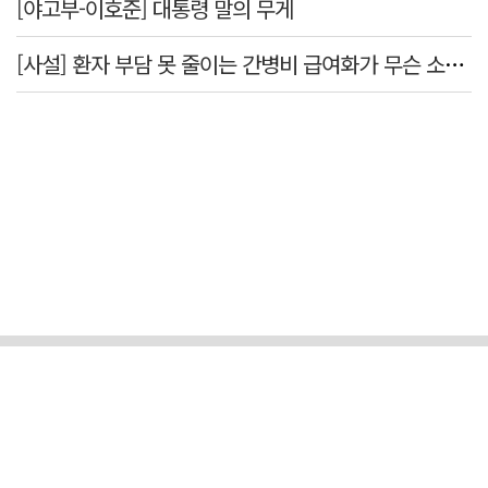
[야고부-이호준] 대통령 말의 무게
[사설] 환자 부담 못 줄이는 간병비 급여화가 무슨 소용인가