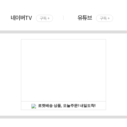
네이버TV
유튜브
구독 +
구독 +