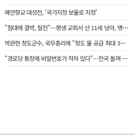
예안향교 대성전, '국가지정 보물로 지정'
"침대에 결박, 탈진"…평생 교회서 산 11세 남아, 병원 이송 끝 숨져
박권현 청도군수, 국무총리에 "청도 물 공급 최대 3만t 늘려달라"
"경로당 통장에 비밀번호가 적혀 있다"…전국 돌며 경로당 13곳 턴 30대 구속