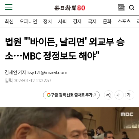
최신
오피니언
정치
사회
경제
국제
문화
스포츠
법원 "'바이든, 날리면' 외교부 승
소…MBC 정정보도 해야"
김세연 기자
ksy121@imaeil.com
입력 2024-01-12 11:22:57
구글 검색 선호 출처로 추가