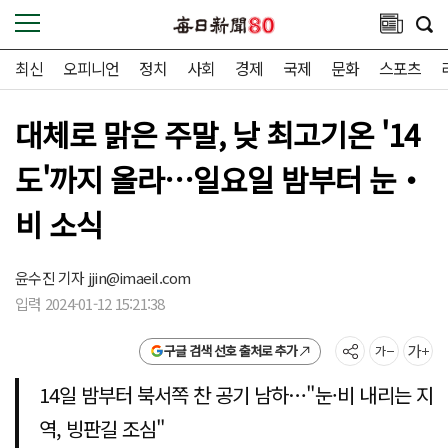
최신
오피니언
정치
사회
경제
국제
문화
스포츠
대체로 맑은 주말, 낮 최고기온 '14
도'까지 올라…일요일 밤부터 눈‧
비 소식
윤수진 기자
jjin@imaeil.com
입력 2024-01-12 15:21:38
구글 검색 선호 출처로 추가
14일 밤부터 북서쪽 찬 공기 남하…"눈·비 내리는 지
역, 빙판길 조심"