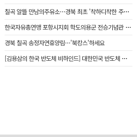
칠곡 알뜰 만남의주유소…경북 최초 '착하디착한 주유소' 선정
한국자유총연맹 포항시지회 학도의용군 전승기념관 방문
경북 칠곡 송정자연휴양림…'북캉스'하세요
[김용삼의 한국 반도체 비하인드] 대한민국 반도체 신화의 출발