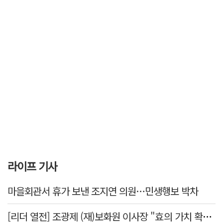
라이프 기사
마을회관서 휴가 보낸 조지연 의원…민생행보 박차
[리더 열전] 조광제 (재)보화원 이사장 "효의 가치 확산 위해 젊은층 참여 이끌어낼 것"