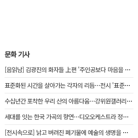
문화 기사
[음읽남] 김광진의 화자들 上편 '주인공보다 마음을 쓴 사람'
표준화된 시간을 살아가는 각자의 리듬…전시 '표준시차'
수십년간 포착한 우리 산의 아름다움…강위원갤러리 '팔공·지리展' 개최
세대를 잇는 한국 가곡의 향연…디오오케스트라 정기연주회 '노래의 날개 위에'
[전시속으로] 낡고 버려진 폐기물에 예술의 생명을 불어넣다…김결수 개인전