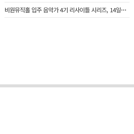
비원뮤직홀 입주 음악가 4기 리사이틀 시리즈, 14일부터 6주간 개최