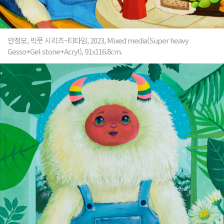
안정모, 빅풋 시리즈–티타임, 2023, Mixed media(Super heavy
Gesso+Gel stone+Acryl), 91x116.8cm.