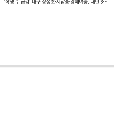
'학생 수 급감' 대구 장성초·서남중·경혜여중, 내년 3월 인근 학교와 통합