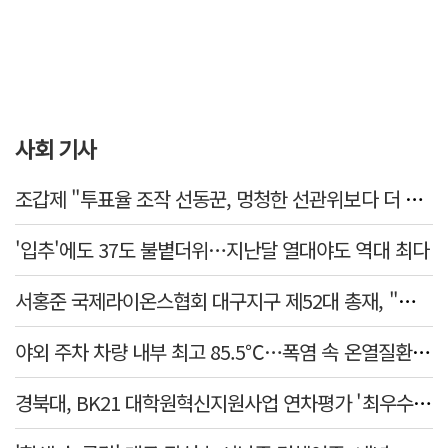
사회 기사
조갑제 "투표율 조작 선동꾼, 멍청한 선관위보다 더 나빠…부정선거, 불가능"
'입추'에도 37도 불볕더위…지난달 열대야도 역대 최다
서홍준 국제라이온스협회 대구지구 제52대 총재, "지역사회 모두가 웃는 날까지 봉사"
야외 주차 차량 내부 최고 85.5℃…폭염 속 온열질환·차량 방치사고 주의보
경북대, BK21 대학원혁신지원사업 연차평가 '최우수'… 6년 연속 사업비 증액