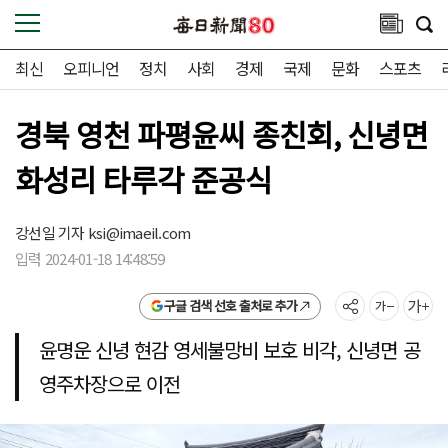
최신
오피니언
정치
사회
경제
국제
문화
스포츠
경북 영천 파평윤씨 종친회, 신녕면
화성리 타루각 준공식
강선일 기자
ksi@imaeil.com
입력 2024-01-18 14:48:59
구글 검색 선호 출처로 추가
윤명운 신녕 현감 영세불망비 보호 비각, 신녕면 공
영주차장으로 이전