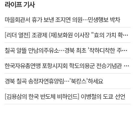
라이프 기사
마을회관서 휴가 보낸 조지연 의원…민생행보 박차
[리더 열전] 조광제 (재)보화원 이사장 "효의 가치 확산 위해 젊은층 참여 이끌어낼 것"
칠곡 알뜰 만남의주유소…경북 최초 '착하디착한 주유소' 선정
한국자유총연맹 포항시지회 학도의용군 전승기념관 방문
경북 칠곡 송정자연휴양림…'북캉스'하세요
[김용삼의 한국 반도체 비하인드] 이병철의 도쿄 선언