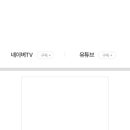
네이버TV
유튜브
구독 +
구독 +