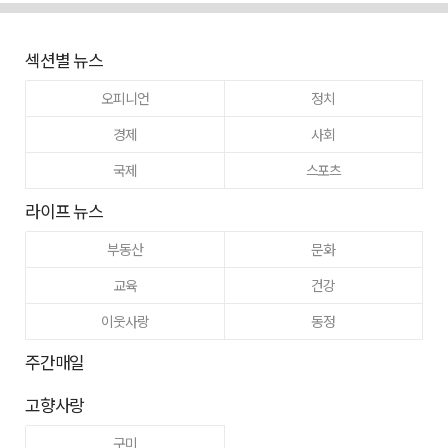
섹션별 뉴스
오피니언
정치
경제
사회
국제
스포츠
라이프 뉴스
부동산
문화
교육
건강
이웃사랑
동정
주간매일
고향사랑
구미