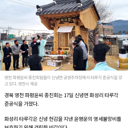
영천 파평윤씨 종친회원들이 신녕면 공영주차장에서 타루각 준공식을 갖
고 있다. 영천시 제공
경북 영천 파평윤씨 종친회는 17일 신녕면 화성리 타루각
준공식을 가졌다.
화성리 타루각은 신녕 현감을 지낸 윤명운의 영세불망비를
보호하기 위해 건립한 비각이다.