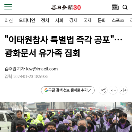
최신
오피니언
정치
사회
경제
국제
문화
스포츠
"이태원참사 특별법 즉각 공포"…
광화문서 유가족 집회
김주원 기자
kjw@imaeil.com
입력 2024-01-20 18:59:35
구글 검색 선호 출처로 추가