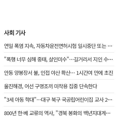
사회 기사
연일 폭염 지속, 자동차운전면허시험 일시중단 또는 축소 운영
"폭행 너무 심해 중태, 살인미수"…길거리서 지인 수십회 때린 50대 '긴급체포'
안동 양봉장서 불, 인접 야산 확산… 1시간여 만에 초진
울진해경, 어선 구명조끼 미착용 집중 단속한다
"3세 아동 학대"…대구 북구 국공립어린이집 교사 2명 검찰 송치
800년 한·베 교류의 역사, "경북 봉화의 백년지대계로 피어난다"