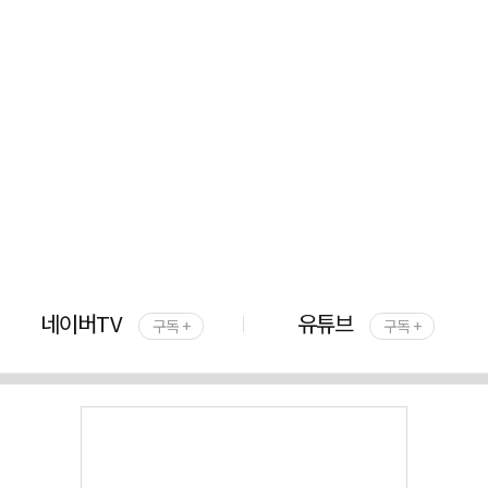
네이버TV
유튜브
구독 +
구독 +