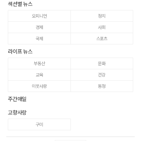
섹션별 뉴스
오피니언
정치
경제
사회
국제
스포츠
라이프 뉴스
부동산
문화
교육
건강
이웃사랑
동정
주간매일
고향사랑
구미