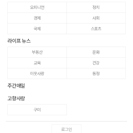
오피니언
정치
경제
사회
국제
스포츠
라이프 뉴스
부동산
문화
교육
건강
이웃사랑
동정
주간매일
고향사랑
구미
로그인