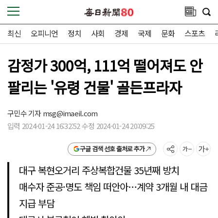
최신
오피니언
정치
사회
경제
국제
문화
스포츠
감정가 300억, 111억 떨어져도 안
팔리는 '유령 건물' 골든프라자
구민수 기자
msg@imaeil.com
입력 2024-01-24 16:32:52 수정 2024-01-24 20:09:25
구글 검색 선호 출처로 추가
대구 복현오거리 주상복합건물 35년째 방치
매수자 준공·명도 책임 떠안아…계약 3개월 내 대금
지급 부담