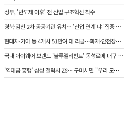
정부, '반도체 이후' 전 산업 구조혁신 착수
경북·김천 2차 공공기관 유치… '산업 연계'냐 '집중 배치'냐
현대차·기아 등 4개사 51만여 대 리콜…화재·안전장치 결함 확인
국내 아이웨어 브랜드 '블루엘리펀트' 동성로에 대구 매장 첫선
'역대급 흥행' 삼성 갤럭시 Z8… 구미시민 "우리 모두 홍보대사"