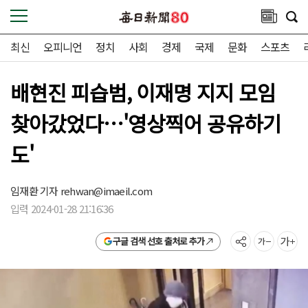
최신
오피니언
정치
사회
경제
국제
문화
스포츠
배현진 피습범, 이재명 지지 모임
찾아갔었다…'영상찍어 공유하기
도'
임재환 기자
rehwan@imaeil.com
입력 2024-01-28 21:16:36
구글 검색 선호 출처로 추가