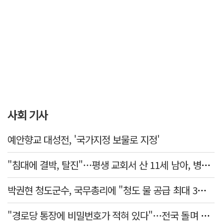
사회 기사
예안향교 대성전, '국가지정 보물로 지정'
"침대에 결박, 탈진"…평생 교회서 산 11세 남아, 병원 이송 끝 숨져
박권현 청도군수, 국무총리에 "청도 물 공급 최대 3만t 늘려달라"
"경로당 통장에 비밀번호가 적혀 있다"…전국 돌며 경로당 13곳 턴 30대 구속