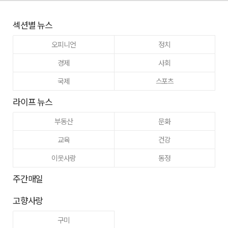
섹션별 뉴스
오피니언
정치
경제
사회
국제
스포츠
라이프 뉴스
부동산
문화
교육
건강
이웃사랑
동정
주간매일
고향사랑
구미