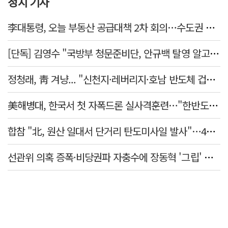
정치 기사
李대통령, 오늘 부동산 공급대책 2차 회의…수도권 공급안 논의
[단독] 김영수 "국방부 청문준비단, 안규백 탈영 알고있었다"
정청래, 靑 겨냥... "신천지·레버리지·호남 반도체 겁박 사과하라"
美해병대, 한국서 첫 자폭드론 실사격훈련…"한반도 지형 학습"
합참 "北, 원산 일대서 단거리 탄도미사일 발사"…42일 만
선관위 의혹 증폭·비당권파 자충수에 장동혁 '그립' 더 강해졌다