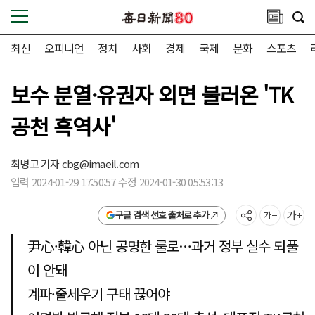
최신
오피니언
정치
사회
경제
국제
문화
스포츠
보수 분열·유권자 외면 불러온 'TK
공천 흑역사'
최병고 기자
cbg@imaeil.com
입력 2024-01-29 17:50:57 수정 2024-01-30 05:53:13
구글 검색 선호 출처로 추가
尹心·韓心 아닌 공명한 룰로…과거 정부 실수 되풀
이 안돼
계파·줄세우기 구태 끊어야