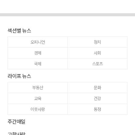
섹션별 뉴스
오피니언
정치
경제
사회
국제
스포츠
라이프 뉴스
부동산
문화
교육
건강
이웃사랑
동정
주간매일
고향사랑