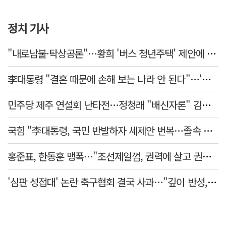
정치 기사
"내로남불·탁상공론"…황희 '버스 청년주택' 제안에 與 내부서도 쓴소리
李대통령 "결혼 때문에 손해 보는 나라 안 된다"…'결혼 페널티' 22개 손본다
민주당 제주 연설회 난타전…정청래 "배신자론" 김민석 "관리 무능"
국힘 "李대통령, 국민 반발하자 세제안 번복…졸속 국정 즉각 중단"
홍준표, 한동훈 맹폭…"조선제일껌, 권력에 살고 권력에 죽었다"
'심판 성접대' 논란 축구협회 결국 사과…"깊이 반성, 쇄신하겠다"