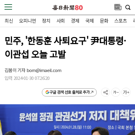
최신
오피니언
정치
사회
경제
국제
문화
스포츠
민주, '한동훈 사퇴요구' 尹대통령·
이관섭 오늘 고발
김봄이 기자
bom@imaeil.com
입력 2024-01-30 07:26:20
구글 검색 선호 출처로 추가