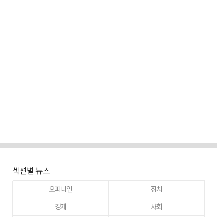
섹션별 뉴스
오피니언
정치
경제
사회