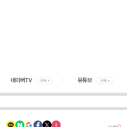
네이버TV
유튜브
구독 +
구독 +