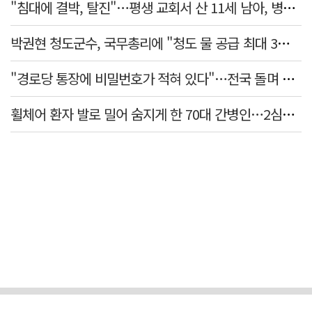
"침대에 결박, 탈진"…평생 교회서 산 11세 남아, 병원 이송 끝 숨져
박권현 청도군수, 국무총리에 "청도 물 공급 최대 3만t 늘려달라"
"경로당 통장에 비밀번호가 적혀 있다"…전국 돌며 경로당 13곳 턴 30대 구속
휠체어 환자 발로 밀어 숨지게 한 70대 간병인…2심도 집행유예