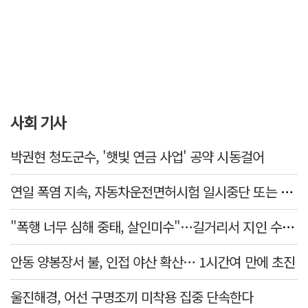
사회 기사
박권현 청도군수, '햇빛 연금 사업' 공약 시동걸어
연일 폭염 지속, 자동차운전면허시험 일시중단 또는 축소 운영
"폭행 너무 심해 중태, 살인미수"…길거리서 지인 수십회 때린 50대 '긴급체포'
안동 양봉장서 불, 인접 야산 확산… 1시간여 만에 초진
울진해경, 어선 구명조끼 미착용 집중 단속한다