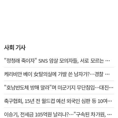
사회 기사
"정청래 죽이자" SNS 암살 모의자들, 서로 모르는 사이였다…檢송치
케리비안 베이 女탈의실에 가발 쓴 남자가?…경찰 추적 중
"호남반도체 방해 말라"며 미군기지 무단침입…대진연 회원 3명 '구속'
축구협회, 15년 전 월드컵 예선 외국인 심판 등 10여명에 '성 접대'
이승기, 전세금 105억원 날리나?…"구속된 차가원, 형사 범죄 영역"