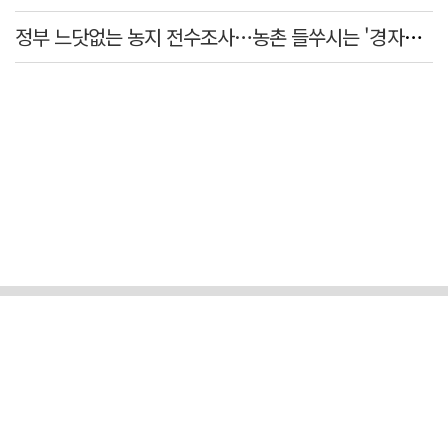
정부 느닷없는 농지 전수조사…농촌 들쑤시는 '경자유전'의 칼날