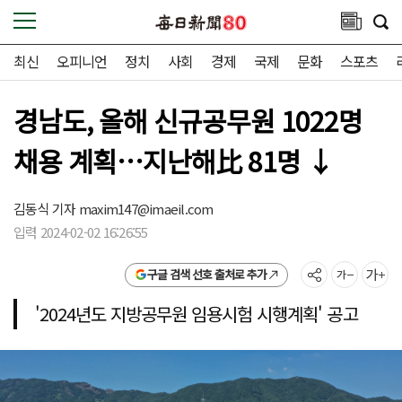
최신
오피니언
정치
사회
경제
국제
문화
스포츠
경남도, 올해 신규공무원 1022명
채용 계획…지난해比 81명 ↓
김동식 기자
maxim147@imaeil.com
입력 2024-02-02 16:26:55
구글 검색 선호 출처로 추가
'2024년도 지방공무원 임용시험 시행계획' 공고