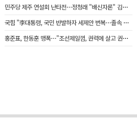
민주당 제주 연설회 난타전…정청래 "배신자론" 김민석 "관리 무능"
국힘 "李대통령, 국민 반발하자 세제안 번복…졸속 국정 즉각 중단"
홍준표, 한동훈 맹폭…"조선제일껌, 권력에 살고 권력에 죽었다"