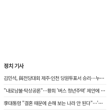
정치 기사
김민석, 與전당대회 제주·인천 당원투표서 승리…누적 득표는 '초박빙'
"내로남불·탁상공론"…황희 '버스 청년주택' 제안에 與 내부서도 쓴소리
李대통령 "결혼 때문에 손해 보는 나라 안 된다"…'결혼 페널티' 22개 손본다