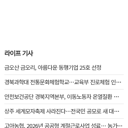
라이프 기사
금오산 금오리, 아름다운 동행기업 25호 선정
경북과학대 전통문화체험학교…교육부 진로체험 인증기관 선정
안전보건공단 경북지역본부, 이동노동자 온열질환 예방 캠페인
상주 세계모자축제 사라진다…전국민 공모로 새 대표축제 발굴 나서
고아농협, 2026년 공공형 계절근로사업 성료… 농가 일손 부족 해소 '효자'