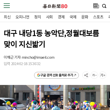
최신
오피니언
정치
사회
경제
국제
문화
스포츠
대구 내당1동 농악단,정월대보름
맞이 지신밟기
이채근 기자
mincho@imaeil.com
입력 2024-02-18 15:30:32
구글 검색 선호 출처로 추가