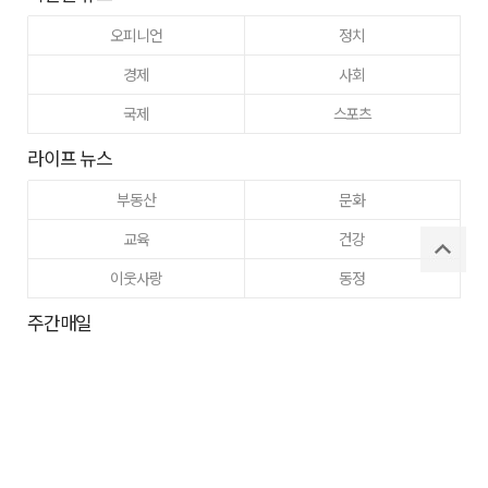
오피니언
정치
경제
사회
국제
스포츠
라이프 뉴스
부동산
문화
교육
건강
이웃사랑
동정
주간매일
고향사랑
구미
로그인