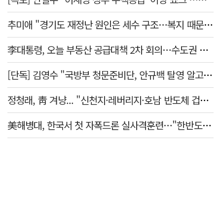
추미애 "경기도 재정난 원인은 세수 구조…복지 때문 아냐"
李대통령, 오늘 부동산 공급대책 2차 회의…수도권 공급안 논의
[단독] 김영수 "국방부 청문준비단, 안규백 탈영 알고있었다"
정청래, 靑 겨냥... "신천지·레버리지·호남 반도체 겁박 사과하라"
美해병대, 한국서 첫 자폭드론 실사격훈련…"한반도 지형 학습"