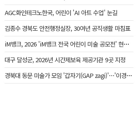
AGC화인테크노한국, 어린이 'AI 아트 수업' 눈길
김종수 경북도 안전행정실장, 30여년 공직생활 마침표
iM뱅크, 2026 'iM뱅크 전국 어린이 미술 공모전' 현장 대회 진행
대구 달성군, 2026년 시간제보육 제공기관 9곳 지정
경북대 동문 미술가 모임 '갑자기(GAP zagi)'…'이경(移境):경계를 넘어, 경계너머' 전시