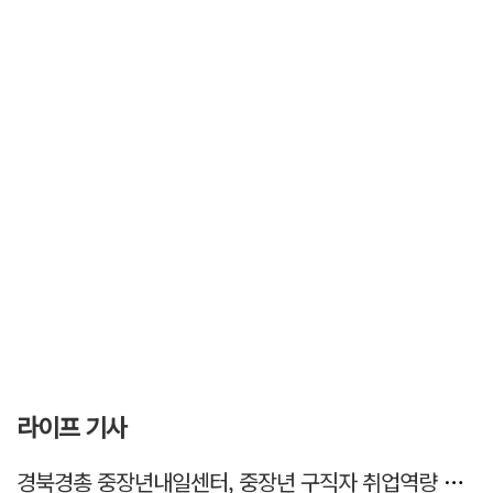
라이프 기사
경북경총 중장년내일센터, 중장년 구직자 취업역량 강화 2차 교육 '성료'