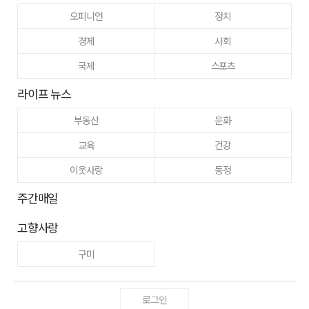
오피니언
정치
경제
사회
국제
스포츠
라이프 뉴스
부동산
문화
교육
건강
이웃사랑
동정
주간매일
고향사랑
구미
로그인