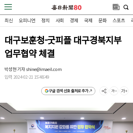
최신
오피니언
정치
사회
경제
국제
문화
스포츠
대구보훈청-굿피플 대구경북지부
업무협약 체결
박성현 기자
shine@imaeil.com
입력 2024-02-21 15:48:49
구글 검색 선호 출처로 추가