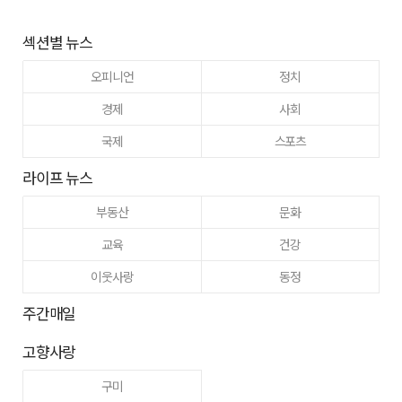
섹션별 뉴스
오피니언
정치
경제
사회
국제
스포츠
라이프 뉴스
부동산
문화
교육
건강
이웃사랑
동정
주간매일
고향사랑
구미