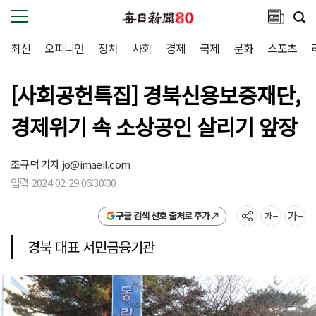
최신
오피니언
정치
사회
경제
국제
문화
스포츠
[사회공헌특집] 경북신용보증재단,
경제위기 속 소상공인 살리기 앞장
조규덕 기자
jo@imaeil.com
입력 2024-02-29 06:30:00
구글 검색 선호 출처로 추가
경북 대표 서민금융기관