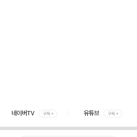
네이버TV
유튜브
구독 +
구독 +