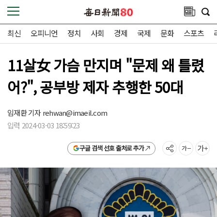
최신
오피니언
정치
사회
경제
국제
문화
스포츠
11살女 가슴 만지며 "문제 왜 틀렸
어?", 공부방 제자 추행한 50대
임재환 기자
rehwan@imaeil.com
입력 2024-03-03 18:59:23
구글 검색 선호 출처로 추가