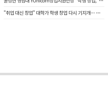
윤정현 영남대 YUnicorn창업지원단장 "학생 창업, '팀 빌딩'이 제일 중요"
"취업 대신 창업" 대학가 학생 창업 다시 기지개… 창업자·기업·매출 동반 성장