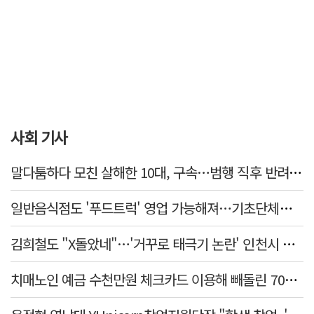
사회 기사
말다툼하다 모친 살해한 10대, 구속…범행 직후 반려견도 죽여
일반음식점도 '푸드트럭' 영업 가능해져…기초단체별 조례 개정 움직임
김희철도 "X돌았네"…'거꾸로 태극기 논란' 인천시 현수막, 이틀 만에 철거
치매노인 예금 수천만원 체크카드 이용해 빼돌린 70대 간병인, 집행유예