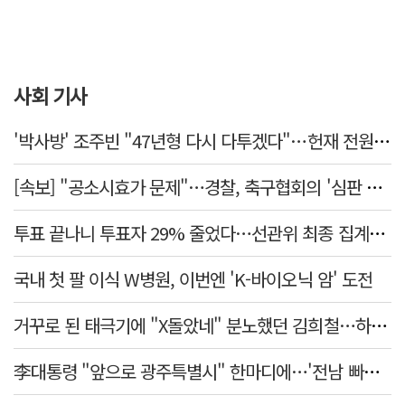
사회 기사
'박사방' 조주빈 "47년형 다시 다투겠다"…헌재 전원일치 기각
[속보] "공소시효가 문제"…경찰, 축구협회의 '심판 성접대' 수사 여부 검토한다
투표 끝나니 투표자 29% 줄었다…선관위 최종 집계서 수백명 '증발'
국내 첫 팔 이식 W병원, 이번엔 'K-바이오닉 암' 도전
거꾸로 된 태극기에 "X돌았네" 분노했던 김희철…하루만에 사과
李대통령 "앞으로 광주특별시" 한마디에…'전남 빠진 약칭' 논란 재점화