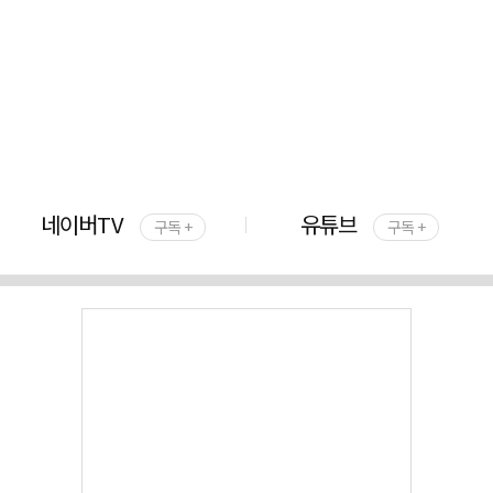
네이버TV
유튜브
구독 +
구독 +