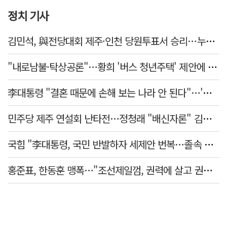
정치 기사
김민석, 與전당대회 제주·인천 당원투표서 승리…누적 득표는 '초박빙'
"내로남불·탁상공론"…황희 '버스 청년주택' 제안에 與 내부서도 쓴소리
李대통령 "결혼 때문에 손해 보는 나라 안 된다"…'결혼 페널티' 22개 손본다
민주당 제주 연설회 난타전…정청래 "배신자론" 김민석 "관리 무능"
국힘 "李대통령, 국민 반발하자 세제안 번복…졸속 국정 즉각 중단"
홍준표, 한동훈 맹폭…"조선제일껌, 권력에 살고 권력에 죽었다"