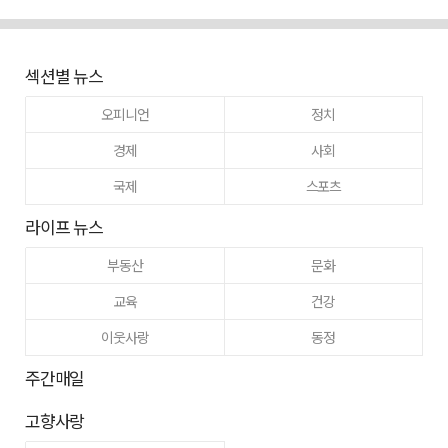
섹션별 뉴스
오피니언
정치
경제
사회
국제
스포츠
라이프 뉴스
부동산
문화
교육
건강
이웃사랑
동정
주간매일
고향사랑