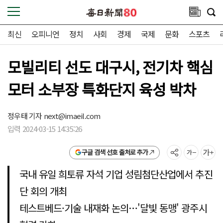
최신
오피니언
정치
사회
경제
국제
문화
스포츠
모빌리티 선도 대구시, 전기차 핵심
모터 소부장 특화단지 육성 박차
정우태 기자
next@imaeil.com
입력 2024-03-15 14:35:26
구글 검색 선호 출처로 추가
국내 유일 희토류 자석 기업 성림첨단산업에서 추진
단 회의 개최
테스트베드·기술 내재화 논의…'달빛 동맹' 광주시