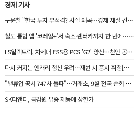
경제 기사
구윤철 "한국 투자 부적격? 사실 왜곡…경제 체질 견실"
철도 통합 앱 '코레일+'서 숙소·렌터카까지 한 번에…여행 서비스 확대
LS일렉트릭, 차세대 ESS용 PCS 'G2' 양산…천안 공장서 출하
다시 커지는 엔캐리 청산 우려…재현 시 증시 휘청[매일뭐니머니]
"밸류업 공시 747사 돌파"…거래소, 9월 전국 순회 설명회 연다
SK디앤디, 금감원 유증 제동에 상한가