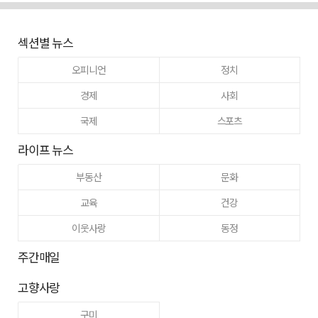
섹션별 뉴스
오피니언
정치
경제
사회
국제
스포츠
라이프 뉴스
부동산
문화
교육
건강
이웃사랑
동정
주간매일
고향사랑
구미