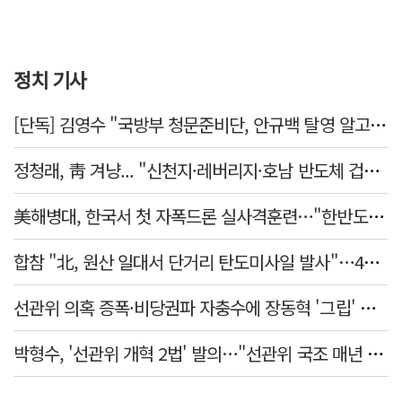
정치 기사
[단독] 김영수 "국방부 청문준비단, 안규백 탈영 알고있었다"
정청래, 靑 겨냥... "신천지·레버리지·호남 반도체 겁박 사과하라"
美해병대, 한국서 첫 자폭드론 실사격훈련…"한반도 지형 학습"
합참 "北, 원산 일대서 단거리 탄도미사일 발사"…42일 만
선관위 의혹 증폭·비당권파 자충수에 장동혁 '그립' 더 강해졌다
박형수, '선관위 개혁 2법' 발의…"선관위 국조 매년 실시"