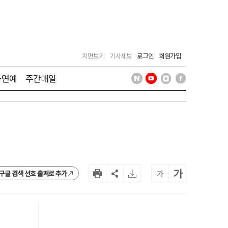
지면보기
기사제보
로그인
회원가입
·연예
주간매일
가
가
구글 검색 선호 출처로 추가