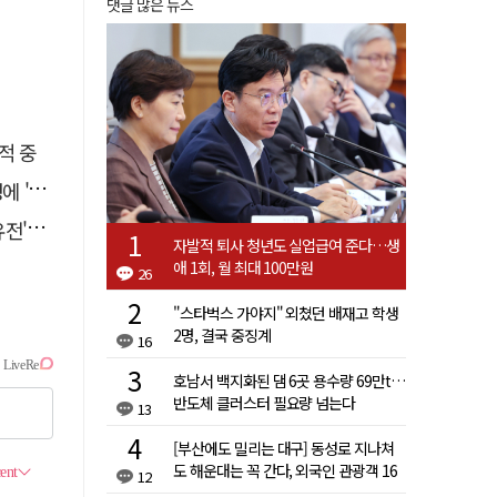
댓글 많은 뉴스
적 중
접대'
 칼날
자발적 퇴사 청년도 실업급여 준다…생
애 1회, 월 최대 100만원
26
"스타벅스 가야지" 외쳤던 배재고 학생
2명, 결국 중징계
16
호남서 백지화된 댐 6곳 용수량 69만t…
반도체 클러스터 필요량 넘는다
13
[부산에도 밀리는 대구] 동성로 지나쳐
도 해운대는 꼭 간다, 외국인 관광객 16
12
배 차이