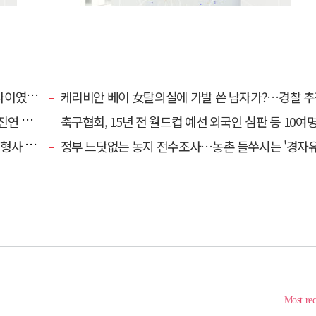
…檢송치
케리비안 베이 女탈의실에 가발 쓴 남자가?…경찰 추
'구속'
축구협회, 15년 전 월드컵 예선 외국인 심판 등 10여명에 '성 
 영역"
정부 느닷없는 농지 전수조사…농촌 들쑤시는 '경자유전'의