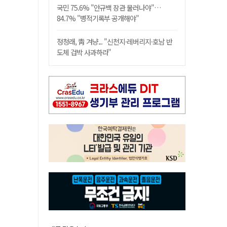
국민 75.6% "안규백 장관 물러나야"…
84.7% "병적기록부 공개해야"
정청래, 靑 겨냥... "신천지·레버리지·호남 반
도체 겁박 사과하라"