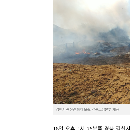
김천시 봉산면 화재 모습. 경북소방본부 제공
18일 오후 1시 25분쯤 경북 김