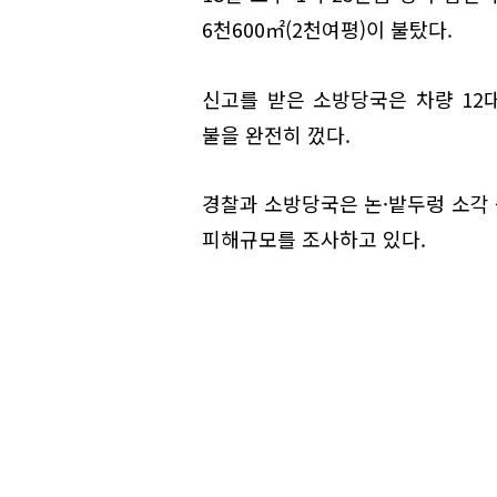
6천600㎡(2천여평)이 불탔다.
신고를 받은 소방당국은 차량 12대
불을 완전히 껐다.
경찰과 소방당국은 논·밭두렁 소각
피해규모를 조사하고 있다.