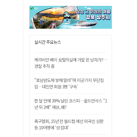
실시간 주요뉴스
케리비안 베이 女탈의실에 가발 쓴 남자가?…
경찰 추적 중
"호남반도체 방해 말라"며 미군기지 무단침
입…대진연 회원 3명 '구속'
한 달 만에 39% 날린 코스피…골드만삭스 "1
년 뒤 2배" 예상, 왜?
축구협회, 15년 전 월드컵 예선 외국인 심판
등 10여명에 '성 접대'