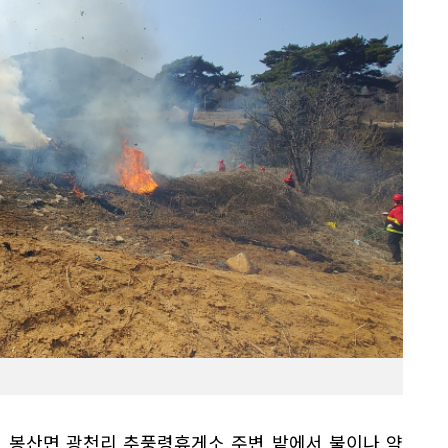
천시 봉산면 광천리 추풍령휴게소 주변 밭에서 불이나 약