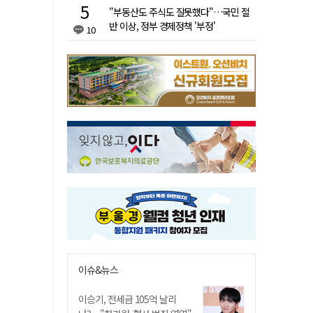
"부동산도 주식도 잘못했다"…국민 절
반 이상, 정부 경제정책 '부정'
10
이슈&뉴스
이승기, 전세금 105억 날리