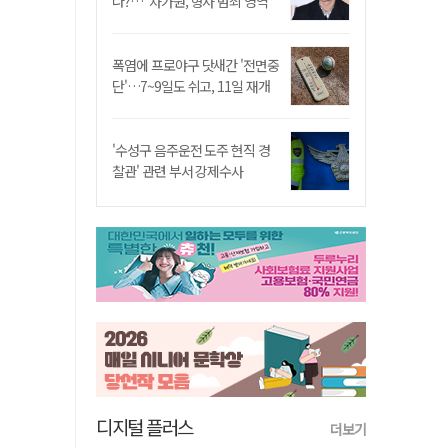
나?…"차가원, 형사 범죄 영역"
폭염에 프로야구 닷새간 '전면중
단'…7~9일도 쉬고, 11일 재개
'수성구 음주운전 도주 현직 경
찰관' 관련 부서 강제수사
디지털 플러스
더보기