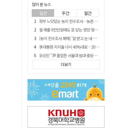
많이 본 뉴스
일간
주간
월간
정부 느닷없는 농지 전수조사…농촌 들쑤시는 '경자유전'의 칼날
월 매출 9천만원에도 문 닫는 영양 젖소농장… "일할 사람이 없어"
[농지 전수조사 폐해] '쌀 받고 논 내 준' 도지농 이제 어쩌나?
李대통령 지지율 다시 40%대로…20대는 18.8%p 급락
유승민 "尹 졸업한 서울대 법대·충암고도 없애야"…李 육사 통합 직격
[농지 전수조사 폐해] 농지값도 흔들리나…"도지 막히면 헐값 매물 나올 수도"
더보기
지역활성화 펀드 9호…포항 AI 데이터센터에 6천억 투입
국민 51.9% "李 대통령 재판 재개 필요하다"
경북 영천시, 9월부터 11월까지 반값 여행 혜택 제공
아쉬운 태클