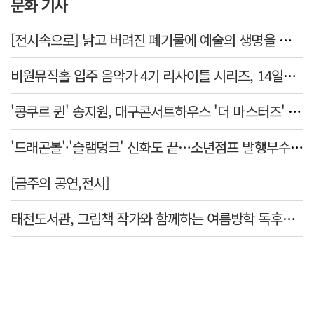
문화 기사
[전시속으로] 낡고 버려진 폐기물에 예술의 생명을 불어넣다…김결수 개인전
비원뮤직홀 입주 음악가 4기 리사이틀 시리즈, 14일부터 6주간 개최
'콩쿠르 퀸' 송지원, 대구콘서트하우스 '더 마스터즈' 무대 오른다
'드래곤볼'·'슬램덩크' 신화도 끝…소년점프 발행부수 100만부 붕괴
[금주의 공연,전시]
태전도서관, 그림책 작가와 함께하는 여름방학 독후체험 운영