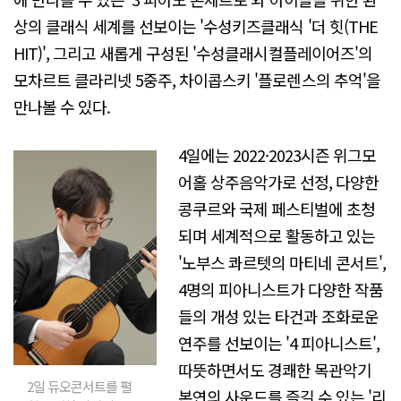
상의 클래식 세계를 선보이는 '수성키즈클래식 '더 힛(THE
HIT)', 그리고 새롭게 구성된 '수성클래시컬플레이어즈'의
모차르트 클라리넷 5중주, 차이콥스키 '플로렌스의 추억'을
만나볼 수 있다.
4일에는 2022·2023시즌 위그모
어홀 상주음악가로 선정, 다양한
콩쿠르와 국제 페스티벌에 초청
되며 세계적으로 활동하고 있는
'노부스 콰르텟의 마티네 콘서트',
4명의 피아니스트가 다양한 작품
들의 개성 있는 타건과 조화로운
연주를 선보이는 '4 피아니스트',
따뜻하면서도 경쾌한 목관악기
2일 듀오콘서트를 펼
본연의 사운드를 즐길 수 있는 '리