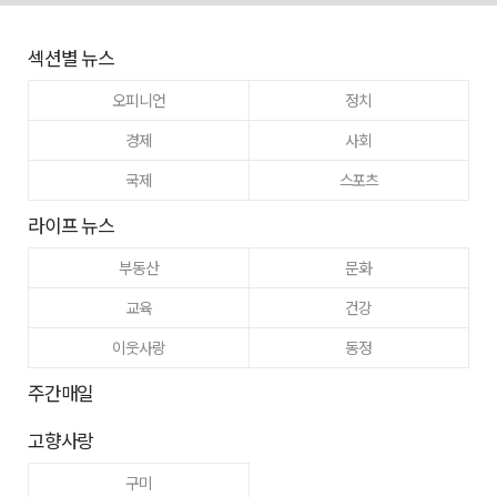
섹션별 뉴스
오피니언
정치
경제
사회
국제
스포츠
라이프 뉴스
부동산
문화
교육
건강
이웃사랑
동정
주간매일
고향사랑
구미