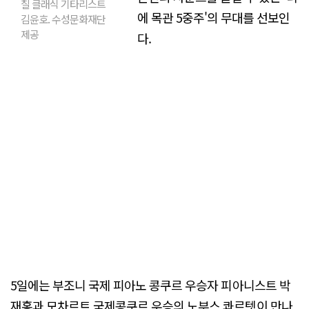
칠 클래식 기타리스트
에 목관 5중주'의 무대를 선보인
김윤호. 수성문화재단
제공
다.
5일에는 부조니 국제 피아노 콩쿠르 우승자 피아니스트 박
재홍과 모차르트 국제콩쿠르 우승의 노부스 콰르텟이 만나