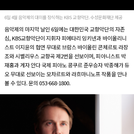
6일 4월 음악제의 대미를 장식하는 KBS 교향악단. 수성문화재단 제공
음악제의 마지막 날인 6일에는 대한민국 교향악단의 자존
심, KBS교향악단이 지휘자 피에타리 잉키넨과 바이올리니
스트 이지윤의 협연 무대로 브람스 바이올린 콘체르토 라장
조와 시벨리우스 교향곡 제2번을 선보이며, 피아니스트 박
재홍과 게자 안다 국제 피아노 콩쿠르 준우승자 박종해가 듀
오 무대로 선보이는 모차르트와 라흐마니노프 작품을 만나
볼 수 있다. 문의 053-668-1800.