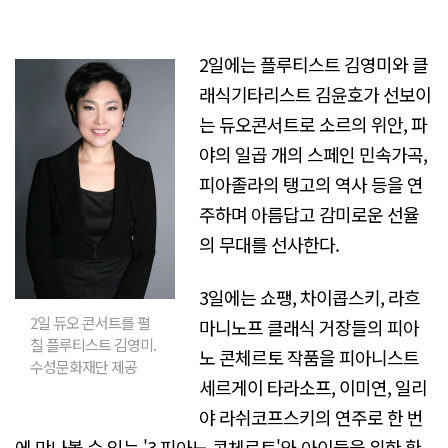
2일에는 플루티스트 김영미와 클
래식기타리스트 김윤호가 선보이
는 듀오콘서트로 소르의 위안, 파
야의 일곱 개의 스페인 민속가곡,
피아졸라의 탱고의 역사 등을 연
주하며 아름답고 감미로운 선율
의 무대를 선사한다.
3일에는 쇼팽, 차이콥스키, 라흐
2일 듀오 콘서트를 펼
마니노프 클래식 거장들의 피아
칠 플루티스트 김영미.
노 콘체르토 작품을 피아니스트
수성문화재단 제공
세르게이 타라소프, 이미연, 일리
야 라쉬코프스키의 연주로 한 번
에 만나볼 수 있는 '3 피아노 콘체르토'와 아이들을 위한 환