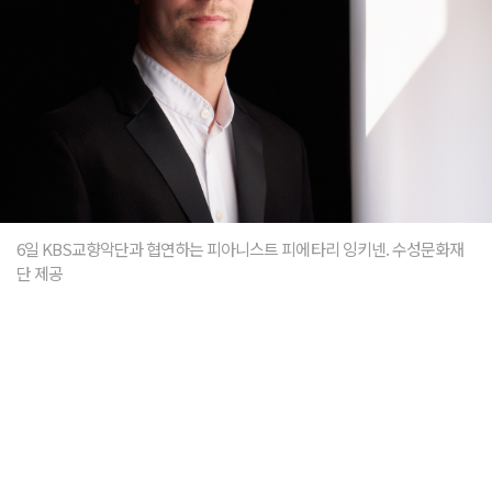
6일 KBS교향악단과 협연하는 피아니스트 피에타리 잉키넨. 수성문화재
단 제공