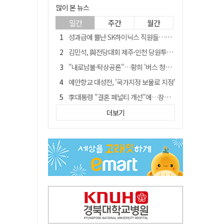
많이 본 뉴스
일간
주간
월간
성과급에 뿔난 SK하이닉스 직원들…3500명 모여 '새 노조' 만든다
김민석, 與전당대회 제주·인천 당원투표서 승리…누적 득표는 '초박빙'
"내로남불·탁상공론"…황희 '버스 청년주택' 제안에 與 내부서도 쓴소리
예안향교 대성전, '국가지정 보물로 지정'
李대통령 "결혼 페널티 개선"에…장동혁 "그 페널티 만든 게 이 정권"
블룸버그 "SK하이닉스, 中 패키징공장 지분매각 등 검토"
더보기
중국 회사 이직 노리고 SK하이닉스 기밀 빼돌려…결국 실형
트럼프 만난 손현보 목사…"현재 자유대한민국 여러 면에서 어려움"
"아버지 외출한 사이"…흉기로 40대母 살해한 고교 자퇴생, 구속 기로에
서울 면목동서 60대 남성 2명 흉기에 숨져…지인 관계로 추정