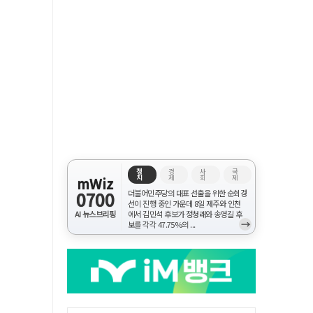
정
경
사
국
치
제
회
제
mWiz
0700
더불어민주당의 대표 선출을 위한 순회경
선이 진행 중인 가운데 8일 제주와 인천
AI 뉴스브리핑
에서 김민석 후보가 정청래와 송영길 후
→
보를 각각 47.75%의 ...