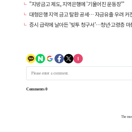
"지방금고 제도, 지역은행에 '기울어진 운동장'"
대형은행 지역 금고 탈환 공세… 자금유출 우려 커
증시 급락에 날아든 '빚투 청구서'…청년·고령층 마통 