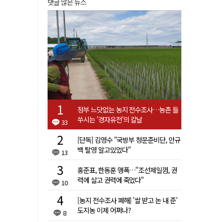
댓글 많은 뉴스
정부 느닷없는 농지 전수조사…농촌 들
쑤시는 '경자유전'의 칼날
33
[단독] 김영수 "국방부 청문준비단, 안규
백 탈영 알고있었다"
13
홍준표, 한동훈 맹폭…"조선제일껌, 권
력에 살고 권력에 죽었다"
10
[농지 전수조사 폐해] '쌀 받고 논 내 준'
도지농 이제 어쩌나?
8