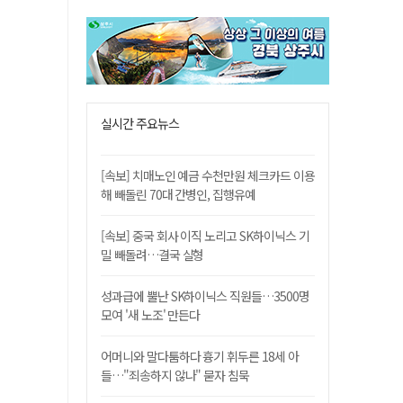
실시간 주요뉴스
[속보] 치매노인 예금 수천만원 체크카드 이용
해 빼돌린 70대 간병인, 집행유예
[속보] 중국 회사 이직 노리고 SK하이닉스 기
밀 빼돌려…결국 실형
성과급에 뿔난 SK하이닉스 직원들…3500명
모여 '새 노조' 만든다
어머니와 말다툼하다 흉기 휘두른 18세 아
들…"죄송하지 않나" 묻자 침묵