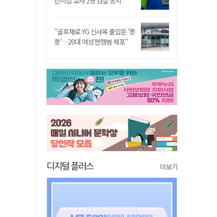
린이집 교사 2명 검찰 송치
"골프채로 YG 신사옥 출입문 '쾅
쾅'…20대 여성 현행범 체포"
디지털 플러스
더보기