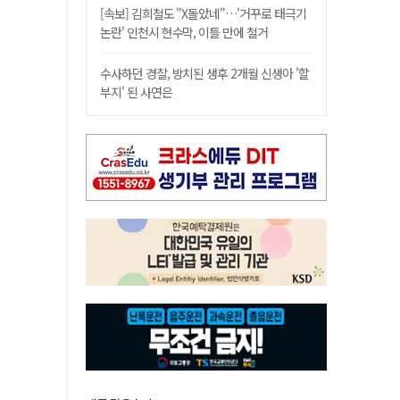
[속보] 김희철도 "X돌았네"…'거꾸로 태극기
논란' 인천시 현수막, 이틀 만에 철거
수사하던 경찰, 방치된 생후 2개월 신생아 '할
부지' 된 사연은