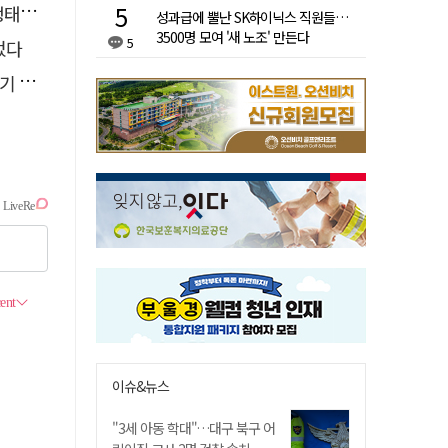
필요"
성과급에 뿔난 SK하이닉스 직원들…
3500명 모여 '새 노조' 만든다
5
었다
최고
이슈&뉴스
"3세 아동 학대"…대구 북구 어