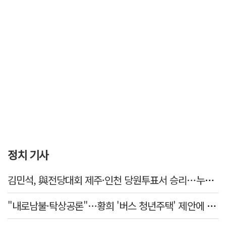
정치 기사
김민석, 與전당대회 제주·인천 당원투표서 승리…누적 득표는 '초박빙'
"내로남불·탁상공론"…황희 '버스 청년주택' 제안에 與 내부서도 쓴소리