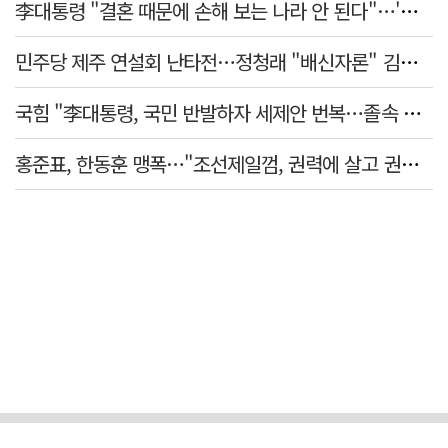
李대통령 "결혼 때문에 손해 보는 나라 안 된다"…'결혼 페널티' 22개 손본다
민주당 제주 연설회 난타전…정청래 "배신자론" 김민석 "관리 무능"
국힘 "李대통령, 국민 반발하자 세제안 번복…졸속 국정 즉각 중단"
홍준표, 한동훈 맹폭…"조선제일껌, 권력에 살고 권력에 죽었다"