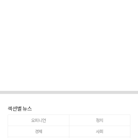
섹션별 뉴스
오피니언
정치
경제
사회