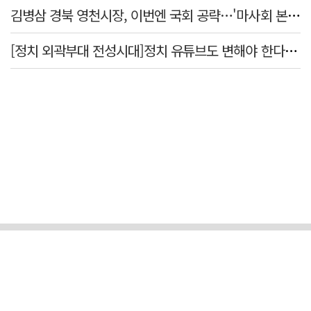
김병삼 경북 영천시장, 이번엔 국회 공략…'마사회 본사 이전·광역교통망 확충' 요청
[정치 외곽부대 전성시대]정치 유튜브도 변해야 한다 "화합과 존중"