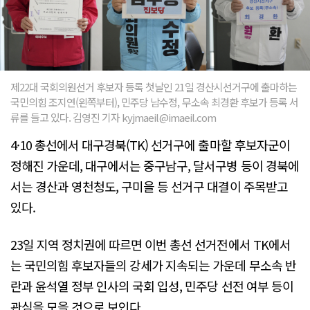
제22대 국회의원선거 후보자 등록 첫날인 21일 경산시선거구에 출마하는
국민의힘 조지연(왼쪽부터), 민주당 남수정, 무소속 최경환 후보가 등록 서
류를 들고 있다. 김영진 기자 kyjmaeil@imaeil.com
4·10 총선에서 대구경북(TK) 선거구에 출마할 후보자군이
정해진 가운데, 대구에서는 중구남구, 달서구병 등이 경북에
서는 경산과 영천청도, 구미을 등 선거구 대결이 주목받고
있다.
23일 지역 정치권에 따르면 이번 총선 선거전에서 TK에서
는 국민의힘 후보자들의 강세가 지속되는 가운데 무소속 반
란과 윤석열 정부 인사의 국회 입성, 민주당 선전 여부 등이
관심을 모을 것으로 보인다.