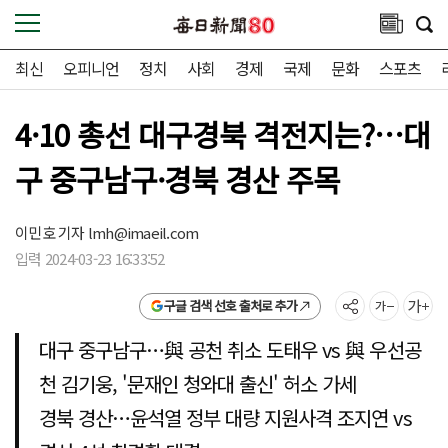
최신
오피니언
정치
사회
경제
국제
문화
스포츠
4·10 총선 대구경북 격전지는?…대
구 중구남구·경북 경산 주목
이민호 기자
lmh@imaeil.com
입력 2024-03-23 16:33:52
구글 검색 선호 출처로 추가
대구 중구남구…與 공천 취소 도태우 vs 與 우선공
천 김기웅, '문재인 청와대 출신' 허소 가세
경북 경산…윤석열 정부 대량 지원사격 조지연 vs