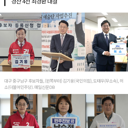
경산 4선 최경환 대결
대구 중구남구 후보자들, (왼쪽부터) 김기웅(국민의힘), 도태우(무소속), 허
소(더불어민주당). 매일신문DB