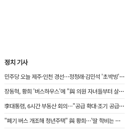
정치 기사
민주당 오늘 제주·인천 경선…정청래·김민석 '초박빙' 승부
장동혁, 황희 '버스하우스'에 "與 의원 자녀들부터 살아보면 어떨까?"
李대통령, 6시간 부동산 회의…"공급 확대·조기 공급 과감히 실천"
"폐기 버스 개조해 청년주택" 與 황희…'딸 학비는 年 4200만원'