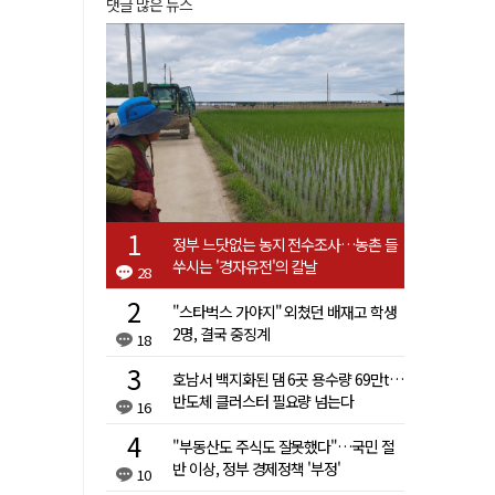
댓글 많은 뉴스
정부 느닷없는 농지 전수조사…농촌 들
쑤시는 '경자유전'의 칼날
28
"스타벅스 가야지" 외쳤던 배재고 학생
2명, 결국 중징계
18
호남서 백지화된 댐 6곳 용수량 69만t…
반도체 클러스터 필요량 넘는다
16
"부동산도 주식도 잘못했다"…국민 절
반 이상, 정부 경제정책 '부정'
10