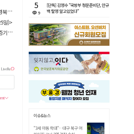
[단독] 김영수 "국방부 청문준비단, 안규
 총장
백 탈영 알고있었다"
9
5일)>
 선정
이슈&뉴스
"3세 아동 학대"…대구 북구 어