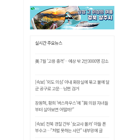
실시간 주요뉴스
美 7월 '고용 충격'…예상 밖 2만3000명 감소
[속보] '외도 의심' 아내 화장실에 묶고 불에 달
군 공구로 고문…남편 검거
장동혁, 황희 '버스하우스'에 "與 의원 자녀들
부터 살아보면 어떨까?"
[속보] 전북 경찰 간부 '女교사 몰카' 아들 폰
부수고…"처벌 못하는 사안" 내부망에 글