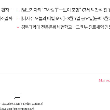
명 살려
[털보기자의 '그사람']"一生이 모험" 87세 박찬석 전 경북대
채소일까
[더사주 오늘의 띠별 운세] <8월 7일 금요일(음력 6월2
경북과학대 전통문화체험학교…교육부 진로체험 인증기관