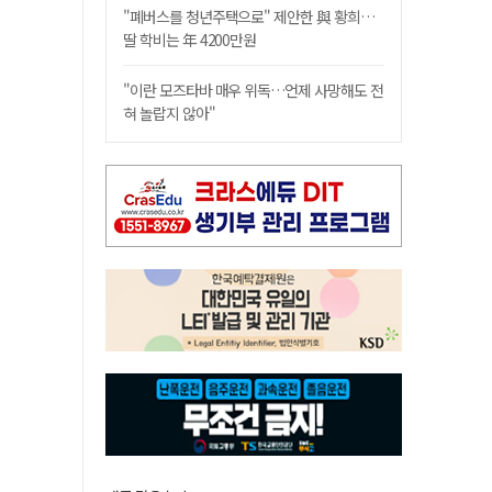
"폐버스를 청년주택으로" 제안한 與 황희…
딸 학비는 年 4200만원
"이란 모즈타바 매우 위독…언제 사망해도 전
혀 놀랍지 않아"