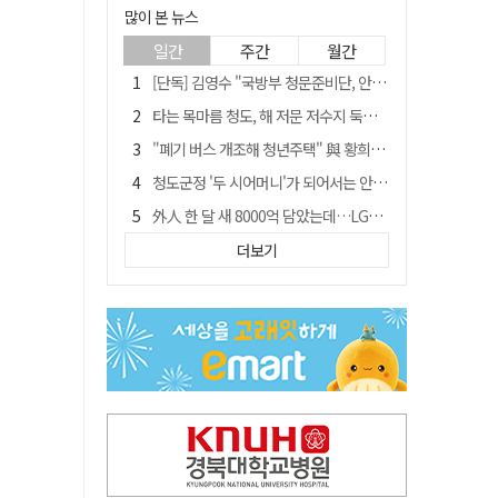
많이 본 뉴스
일간
주간
월간
[단독] 김영수 "국방부 청문준비단, 안규백 탈영 알고있었다"
타는 목마름 청도, 해 저문 저수지 둑에 군수가 서 있었다
"폐기 버스 개조해 청년주택" 與 황희…'딸 학비는 年 4200만원'
청도군정 '두 시어머니'가 되어서는 안된다
外人 한 달 새 8000억 담았는데…LG이노텍 목표주가는 왜 엇갈릴까
임시휴업 들어갔던 홈플러스 영주점, 7일 영업 재개…지하 1층만 운영
더보기
신세계사이먼, 대구 아울렛 토지매매 계약 체결… 사업 본궤도
SK하이닉스, 주당 375원 분기 배당 공시…"3분기 중 주주환원 방안 확정"
이의준 전 경북도 새마을봉사과장, 제28대 울릉군 부군수 취임
"상법개정해도 주주가 '봉'"…하이닉스 솔리다임 상장설에 술렁[개미와글와글]