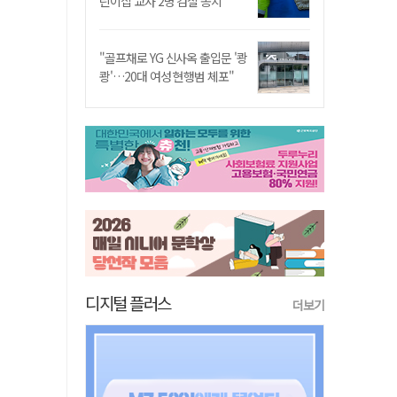
린이집 교사 2명 검찰 송치
"골프채로 YG 신사옥 출입문 '쾅
쾅'…20대 여성 현행범 체포"
디지털 플러스
더보기