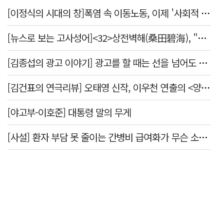
[이정식의 시대의 창]폭염 속 이동노동, 이제 '사회적 위험 관리'로 전환할 때
[뉴스로 보는 고사성어]<32>상전벽해(桑田碧海), "뽕나무밭이 푸른 바다가 되었다."
[김종섭의 광고 이야기] 광고를 할 때는 선을 넘어도 좋습니다.
[김건표의 연극리뷰] 오태영 신작, 이우천 연출의 <양은 양순하다>"국민을 온순한 양으로 길들이는 전체주의적 정치의 알레고리"
[야고부-이호준] 대통령 말의 무게
[사설] 환자 부담 못 줄이는 간병비 급여화가 무슨 소용인가