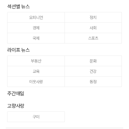
섹션별 뉴스
오피니언
정치
경제
사회
국제
스포츠
라이프 뉴스
부동산
문화
교육
건강
이웃사랑
동정
주간매일
고향사랑
구미