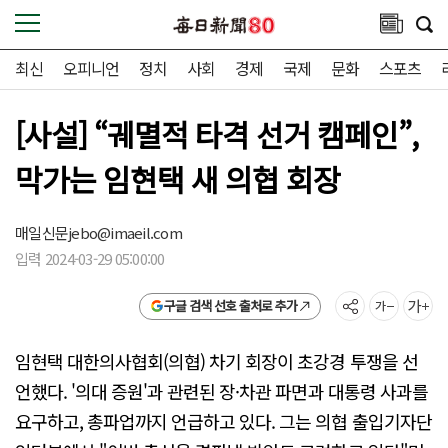
최신
오피니언
정치
사회
경제
국제
문화
스포츠
[사설] “궤멸적 타격 선거 캠페인”,
막가는 임현택 새 의협 회장
매일신문
jebo@imaeil.com
입력 2024-03-29 05:00:00
구글 검색 선호 출처로 추가
임현택 대한의사협회(의협) 차기 회장이 초강경 투쟁을 선
언했다. '의대 증원'과 관련된 장·차관 파면과 대통령 사과를
요구하고, 총파업까지 언급하고 있다. 그는 의협 출입기자단