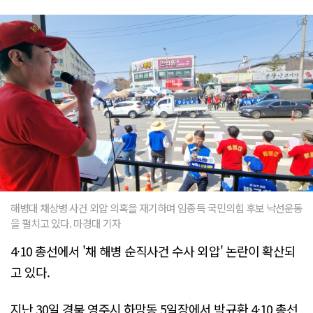
해병대 채상병 사건 외압 의혹을 재기하며 임종득 국민의힘 후보 낙선운동
을 펼치고 있다. 마경대 기자
4·10 총선에서 '채 해병 순직사건 수사 외압' 논란이 확산되
고 있다.
지난 30일 경북 영주시 하망동 5일장에서 박규환 4·10 총선