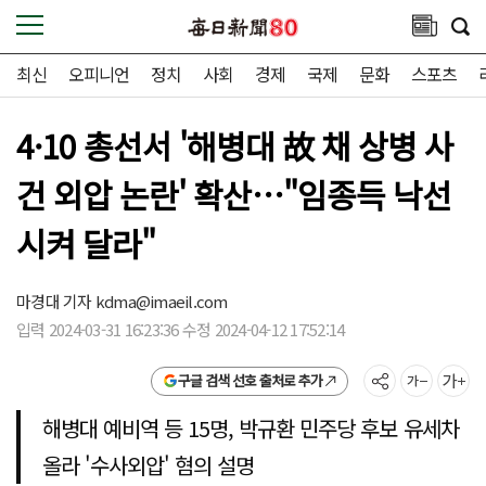
최신
오피니언
정치
사회
경제
국제
문화
스포츠
4·10 총선서 '해병대 故 채 상병 사
건 외압 논란' 확산…"임종득 낙선
시켜 달라"
마경대 기자
kdma@imaeil.com
입력 2024-03-31 16:23:36 수정 2024-04-12 17:52:14
구글 검색 선호 출처로 추가
해병대 예비역 등 15명, 박규환 민주당 후보 유세차
올라 '수사외압' 혐의 설명