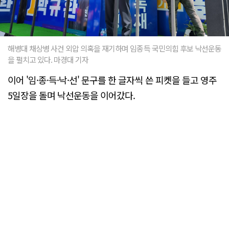
해병대 채상병 사건 외압 의혹을 재기하며 임종득 국민의힘 후보 낙선운동
을 펼치고 있다. 마경대 기자
이어 '임·종·득·낙·선' 문구를 한 글자씩 쓴 피켓을 들고 영주
5일장을 돌며 낙선운동을 이어갔다.