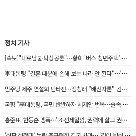
정치 기사
[속보]"내로남불·탁상공론"…황희 '버스 청년주택' 제안에 與 내부서도 쓴소리
李대통령 "결혼 때문에 손해 보는 나라 안 된다"…'결혼 페널티' 22개 손본다
민주당 제주 연설회 난타전…정청래 "배신자론" 김민석 "관리 무능"
국힘 "李대통령, 국민 반발하자 세제안 번복…졸속 국정 즉각 중단"
홍준표, 한동훈 맹폭…"조선제일껌, 권력에 살고 권력에 죽었다"
'심판 성접대' 논란 축구협회 결국 사과…"깊이 반성, 쇄신하겠다"