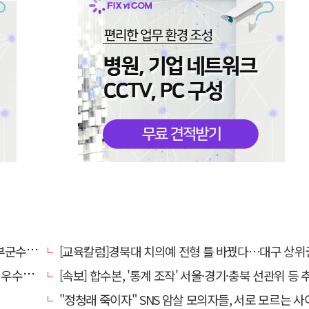
수 취임
[교육칼럼]경북대 치의예 전형 틀 바꿨다…대구 상위권 수시 지원 전략 '격랑' 속
사 마련
[속보] 합수본, '통계 조작' 서울·경기·충북 선관위 등 추가 압
"정청래 죽이자" SNS 암살 모의자들, 서로 모르는 사이였다…