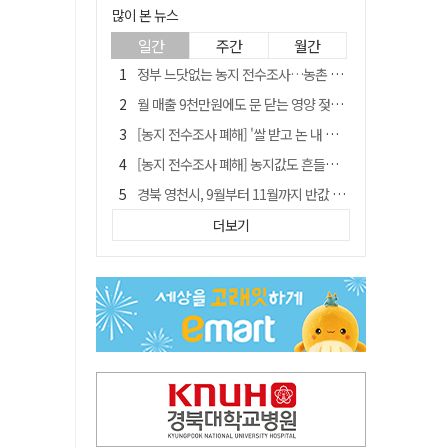
많이 본 뉴스
일간
주간
월간
정부 느닷없는 농지 전수조사…농촌 들쑤시는 '경자유전'의 칼날
월 매출 9천만원에도 문 닫는 영양 젖소농장… "일할 사람이 없어"
[농지 전수조사 폐해] '쌀 받고 논 내 준' 도지농 이제 어쩌나?
[농지 전수조사 폐해] 농지값도 흔들리나…"도지 막히면 헐값 매물 나올 수도"
경북 영천시, 9월부터 11월까지 반값 여행 혜택 제공
국민 51.9% "李 대통령 재판 재개 필요하다"
더보기
'솔리다임 IPO 추진설' SK하이닉스, 주가 9% 급락
아쉬운 태클
[농지 전수조사 폐해] 실경작농·청년농 부담도 커진다
김주수 전 의성군수 공덕비 결국 철거… 문화재법 위반 원상복구