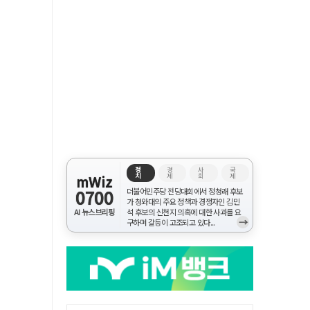
정
경
사
국
치
제
회
제
mWiz
0700
더불어민주당 전당대회에서 정청래 후보
가 청와대의 주요 정책과 경쟁자인 김민
AI 뉴스브리핑
석 후보의 신천지 의혹에 대한 사과를 요
→
구하며 갈등이 고조되고 있다...