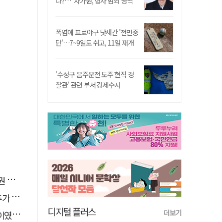
나?…"차가원, 형사 범죄 영역"
폭염에 프로야구 닷새간 '전면중
단'…7~9일도 쉬고, 11일 재개
'수성구 음주운전 도주 현직 경
찰관' 관련 부서 강제수사
으로
수수색
디지털 플러스
더보기
檢송치