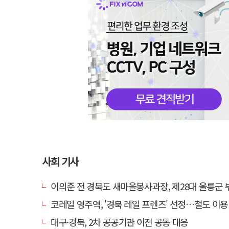
사회 기사
이의준 전 경북도 새마을봉사과장, 제28대 울릉군 부군
코레일 영주역, '경북 레일 프렌즈' 선정…철도 이용 우수고객 감사 행
대구·경북, 2차 공공기관 이전 공동 대응