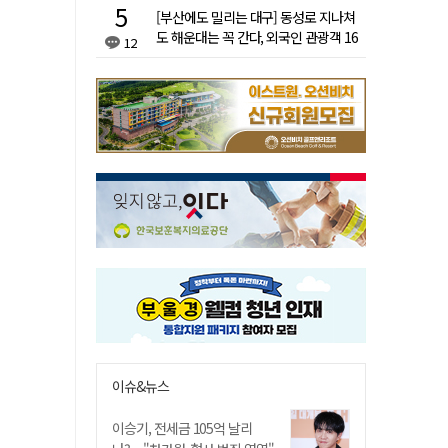
[부산에도 밀리는 대구] 동성로 지나쳐
도 해운대는 꼭 간다, 외국인 관광객 16
12
배 차이
이슈&뉴스
이승기, 전세금 105억 날리