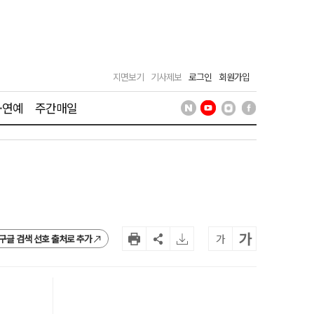
지면보기
기사제보
로그인
회원가입
·연예
주간매일
가
가
구글 검색 선호 출처로 추가