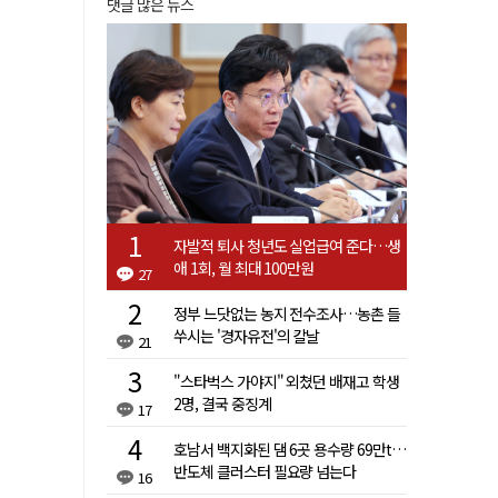
댓글 많은 뉴스
자발적 퇴사 청년도 실업급여 준다…생
애 1회, 월 최대 100만원
27
정부 느닷없는 농지 전수조사…농촌 들
쑤시는 '경자유전'의 칼날
21
"스타벅스 가야지" 외쳤던 배재고 학생
2명, 결국 중징계
17
호남서 백지화된 댐 6곳 용수량 69만t…
반도체 클러스터 필요량 넘는다
16