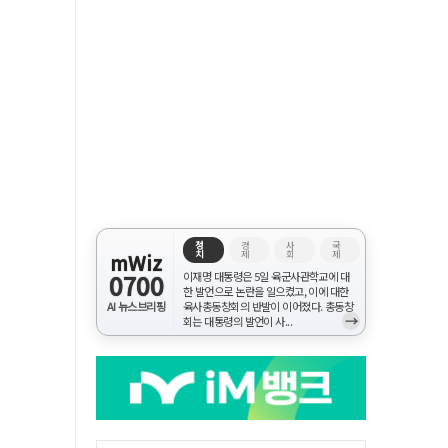
정
경
사
국
치
제
회
제
mWiz
0700
이재명 대통령은 5일 육군사관학교에 대
한 발언으로 논란을 일으켰고, 이에 대한
AI 뉴스브리핑
육사총동창회의 반발이 이어졌다. 총동창
→
회는 대통령의 발언이 사...