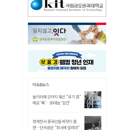
이슈&뉴스
놀이터에 강아지 묶곤 "유기 중"
메모 '툭'…30대女 '입건'
청계천서 중국인들 버젓이 흡
연…단속원은 "회사에 알려라"