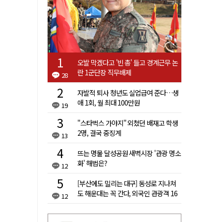
오발 막겠다고 '빈 총' 들고 경계근무 논
란 1군단장 직무배제
28
자발적 퇴사 청년도 실업급여 준다…생
애 1회, 월 최대 100만원
19
"스타벅스 가야지" 외쳤던 배재고 학생
2명, 결국 중징계
13
뜨는 명물 달성공원 새벽시장 '관광 명소
화' 해법은?
12
[부산에도 밀리는 대구] 동성로 지나쳐
도 해운대는 꼭 간다, 외국인 관광객 16
12
배 차이