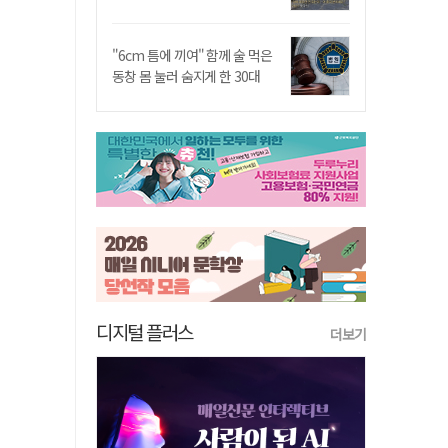
"6cm 틈에 끼여" 함께 술 먹은
동창 몸 눌러 숨지게 한 30대
디지털 플러스
더보기