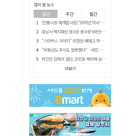
많이 본 뉴스
일간
주간
월간
[전통시장 재개발사업] '50여년 역사' 수성시장 자리에 25층 주상복합 들어선다
호남서 백지화된 댐 6곳 용수량 69만t… 반도체 클러스터 필요량 넘는다
"스타벅스 가야지" 외쳤던 배재고 학생 2명, 결국 중징계
"부동산도 주식도 잘못했다"…국민 절반 이상, 정부 경제정책 '부정'
박진만 감독의 결단, 강민호 제외해 삼성 라이온즈에 긴장감 불어 넣어
국민 10명 중 6명 "검찰 보완수사권 필요"…민주당 지지층도 53.8%
더보기
[단독] 20명에 묻고…72%가 '보완수사권 폐지'?
[전통시장 재개발사업] 신천시장 재개발, 준공 후에도 소송전
[저출산·고령화 그늘] 구미시 "40만명 사수" 고령군 "3만명대 회복"
안동-사가에, "50년 우정 넘어 미래 50년 함께 연다"