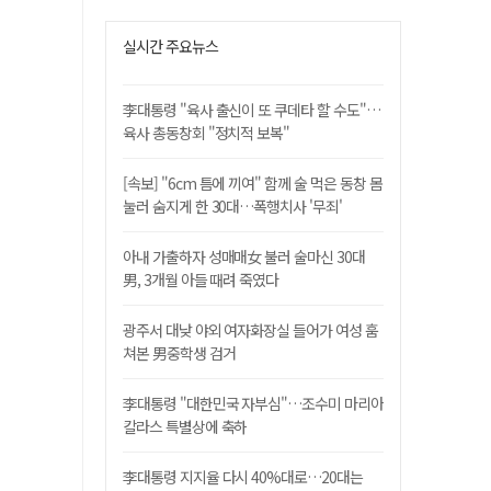
실시간 주요뉴스
李대통령 "육사 출신이 또 쿠데타 할 수도"…
육사 총동창회 "정치적 보복"
[속보] "6cm 틈에 끼여" 함께 술 먹은 동창 몸
눌러 숨지게 한 30대…폭행치사 '무죄'
아내 가출하자 성매매女 불러 술마신 30대
男, 3개월 아들 때려 죽였다
광주서 대낮 야외 여자화장실 들어가 여성 훔
쳐본 男중학생 검거
李대통령 "대한민국 자부심"…조수미 마리아
칼라스 특별상에 축하
李대통령 지지율 다시 40%대로…20대는