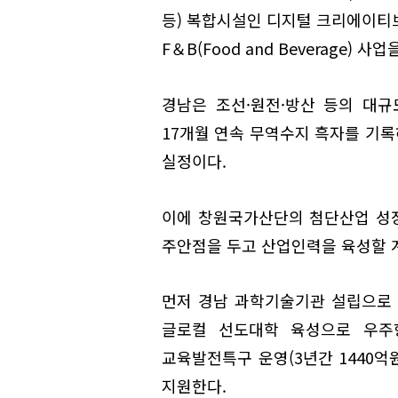
등) 복합시설인 디지털 크리에이티브
F＆B(Food and Beverage) 사
경남은 조선·원전·방산 등의 대규모
17개월 연속 무역수지 흑자를 기
실정이다.
이에 창원국가산단의 첨단산업 성
주안점을 두고 산업인력을 육성할 
먼저 경남 과학기술기관 설립으로 
글로컬 선도대학 육성으로 우주항
교육발전특구 운영(3년간 1440
지원한다.