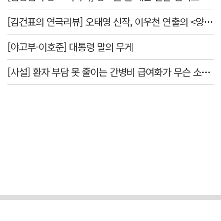
[김건표의 연극리뷰] 오태영 신작, 이우천 연출의 <양은 양순하다>"국민을 온순한 양으로 길들이는 전체주의적 정치의 알레고리"
[야고부-이호준] 대통령 말의 무게
[사설] 환자 부담 못 줄이는 간병비 급여화가 무슨 소용인가