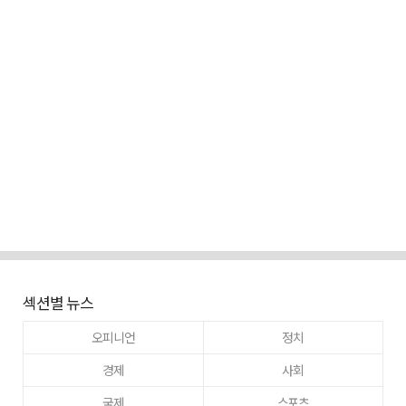
섹션별 뉴스
오피니언
정치
경제
사회
국제
스포츠