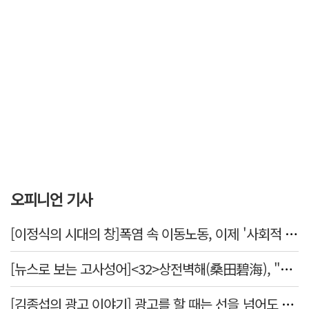
오피니언 기사
[이정식의 시대의 창]폭염 속 이동노동, 이제 '사회적 위험 관리'로 전환할 때
[뉴스로 보는 고사성어]<32>상전벽해(桑田碧海), "뽕나무밭이 푸른 바다가 되었다."
[김종섭의 광고 이야기] 광고를 할 때는 선을 넘어도 좋습니다.