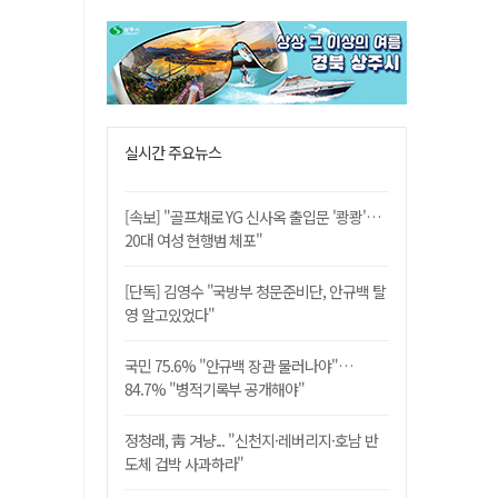
실시간 주요뉴스
[속보] "골프채로 YG 신사옥 출입문 '쾅쾅'…
20대 여성 현행범 체포"
[단독] 김영수 "국방부 청문준비단, 안규백 탈
영 알고있었다"
국민 75.6% "안규백 장관 물러나야"…
84.7% "병적기록부 공개해야"
정청래, 靑 겨냥... "신천지·레버리지·호남 반
도체 겁박 사과하라"