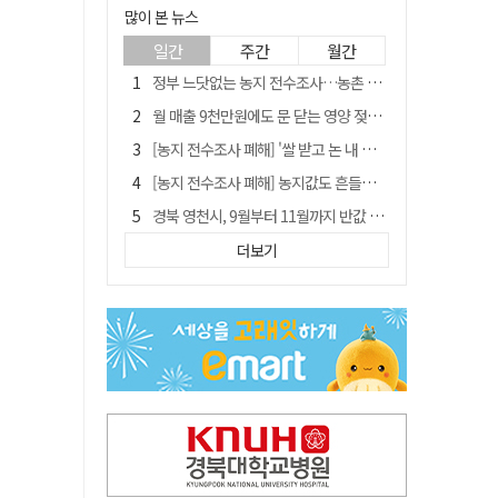
많이 본 뉴스
일간
주간
월간
정부 느닷없는 농지 전수조사…농촌 들쑤시는 '경자유전'의 칼날
월 매출 9천만원에도 문 닫는 영양 젖소농장… "일할 사람이 없어"
[농지 전수조사 폐해] '쌀 받고 논 내 준' 도지농 이제 어쩌나?
[농지 전수조사 폐해] 농지값도 흔들리나…"도지 막히면 헐값 매물 나올 수도"
경북 영천시, 9월부터 11월까지 반값 여행 혜택 제공
'솔리다임 IPO 추진설' SK하이닉스, 주가 9% 급락
더보기
국민 51.9% "李 대통령 재판 재개 필요하다"
[농지 전수조사 폐해] 실경작농·청년농 부담도 커진다
아쉬운 태클
김주수 전 의성군수 공덕비 결국 철거… 문화재법 위반 원상복구