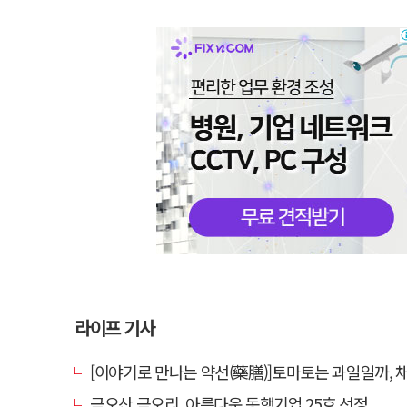
라이프 기사
[이야기로 만나는 약선(藥膳)]토마토는 과일일까, 
금오산 금오리, 아름다운 동행기업 25호 선정