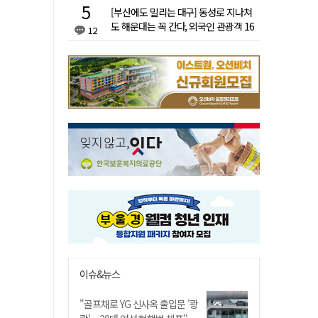
[부산에도 밀리는 대구] 동성로 지나쳐
도 해운대는 꼭 간다, 외국인 관광객 16
12
배 차이
이슈&뉴스
"골프채로 YG 신사옥 출입문 '쾅