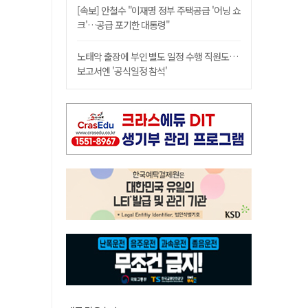
[속보] 안철수 "이재명 정부 주택공급 '어닝 쇼
크'…공급 포기한 대통령"
노태악 출장에 부인 별도 일정 수행 직원도…
보고서엔 '공식일정 참석'