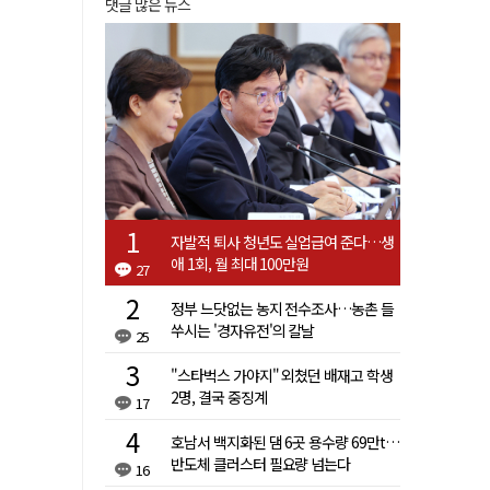
댓글 많은 뉴스
자발적 퇴사 청년도 실업급여 준다…생
애 1회, 월 최대 100만원
27
정부 느닷없는 농지 전수조사…농촌 들
쑤시는 '경자유전'의 칼날
25
"스타벅스 가야지" 외쳤던 배재고 학생
2명, 결국 중징계
17
호남서 백지화된 댐 6곳 용수량 69만t…
반도체 클러스터 필요량 넘는다
16