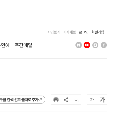
지면보기
기사제보
로그인
회원가입
·연예
주간매일
가
가
구글 검색 선호 출처로 추가