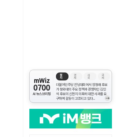
정
경
사
국
치
제
회
제
mWiz
0700
더불어민주당 전당대회에서 정청래 후보
가 청와대의 주요 정책과 경쟁자인 김민
AI 뉴스브리핑
석 후보의 신천지 의혹에 대한 사과를 요
→
구하며 갈등이 고조되고 있다...