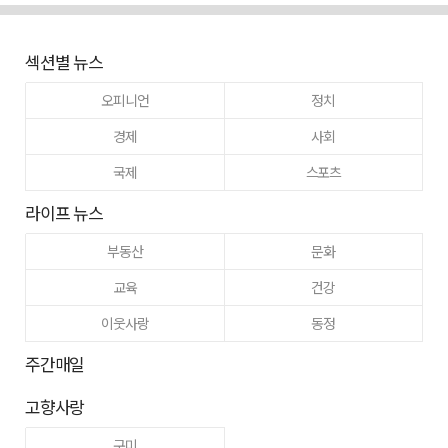
섹션별 뉴스
오피니언
정치
경제
사회
국제
스포츠
라이프 뉴스
부동산
문화
교육
건강
이웃사랑
동정
주간매일
고향사랑
구미