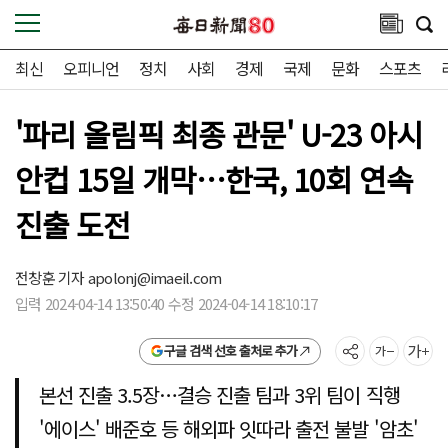
최신
오피니언
정치
사회
경제
국제
문화
스포츠
'파리 올림픽 최종 관문' U-23 아시
안컵 15일 개막…한국, 10회 연속
진출 도전
전창훈 기자
apolonj@imaeil.com
입력 2024-04-14 13:50:40 수정 2024-04-14 18:10:17
구글 검색 선호 출처로 추가
본선 진출 3.5장…결승 진출 팀과 3위 팀이 직행
'에이스' 배준호 등 해외파 잇따라 출전 불발 '암초'