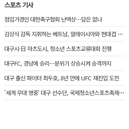
스포츠 기사
점입가경인 대한축구협회 난맥상…답은 없나
김상식 감독 지휘하는 베트남, 말레이시아와 현대컵 4강 격돌
대구시·日 마츠도시, 청소년 스포츠교류대회 진행
대구FC, 경남에 승리…분위기 상승시켜 승격까지
대구 출신 파이터 최두호, 8년 만에 UFC 재진입 도전
'세계 무대 명중' 대구 선수단, 국제청소년스포츠축제 금1·동4개