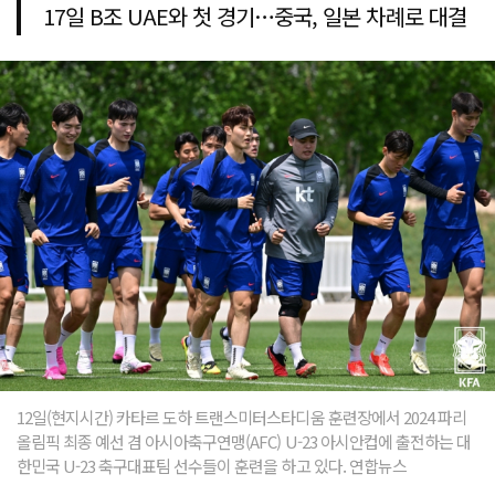
17일 B조 UAE와 첫 경기…중국, 일본 차례로 대결
12일(현지시간) 카타르 도하 트랜스미터스타디움 훈련장에서 2024 파리
올림픽 최종 예선 겸 아시아축구연맹(AFC) U-23 아시안컵에 출전하는 대
한민국 U-23 축구대표팀 선수들이 훈련을 하고 있다. 연합뉴스