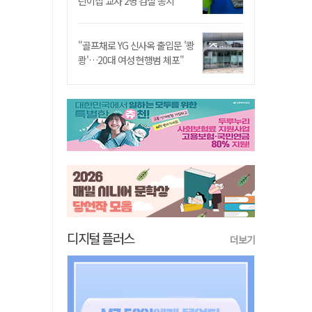
린이집 교사 2명 검찰 송치
"골프채로 YG 신사옥 출입문 '쾅
쾅'…20대 여성 현행범 체포"
디지털 플러스
더보기