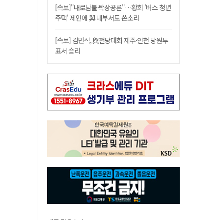
[속보]"내로남불·탁상공론"…황희 '버스 청년
주택' 제안에 與 내부서도 쓴소리
[속보] 김민석, 與전당대회 제주·인천 당원투
표서 승리