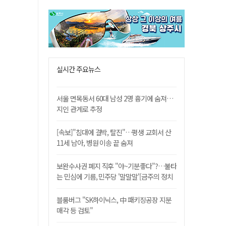
실시간 주요뉴스
서울 면목동서 60대 남성 2명 흉기에 숨져…
지인 관계로 추정
[속보]"침대에 결박, 탈진"…평생 교회서 산
11세 남아, 병원 이송 끝 숨져
보완수사권 폐지 직후 "야~기분좋다"?…불타
는 민심에 기름, 민주당 '말말말'[금주의 정치
舌전]
블룸버그 "SK하이닉스, 中 패키징공장 지분
매각 등 검토"