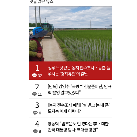
댓글 많은 뉴스
정부 느닷없는 농지 전수조사…농촌 들
쑤시는 '경자유전'의 칼날
32
[단독] 김영수 "국방부 청문준비단, 안규
백 탈영 알고있었다"
11
[농지 전수조사 폐해] '쌀 받고 논 내 준'
도지농 이제 어쩌나?
8
장동혁 "법조문도 안 봤다는 李…대한
민국 대통령 맞나, 역대급 망언"
6