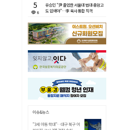
유승민 "尹 졸업한 서울대 법대·충암고
도 없애야"…李 육사 통합 직격
6
이슈&뉴스
"3세 아동 학대"…대구 북구 어