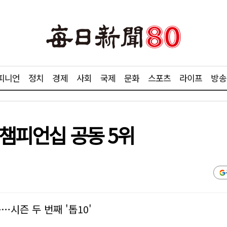
피니언
정치
경제
사회
국제
문화
스포츠
라이프
방송
 챔피언십 공동 5위
…시즌 두 번째 '톱10'