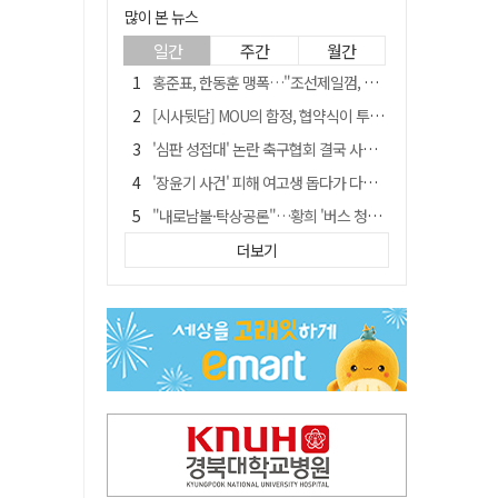
많이 본 뉴스
일간
주간
월간
홍준표, 한동훈 맹폭…"조선제일껌, 권력에 살고 권력에 죽었다"
[시사뒷담] MOU의 함정, 협약식이 투자 확정은 아니긴 해
'심판 성접대' 논란 축구협회 결국 사과…"깊이 반성, 쇄신하겠다"
'장윤기 사건' 피해 여고생 돕다가 다친 고교생, 의상자 인정
"내로남불·탁상공론"…황희 '버스 청년주택' 제안에 與 내부서도 쓴소리
"경로당 통장에 비밀번호가 적혀 있다"…전국 돌며 경로당 13곳 턴 30대 구속
더보기
휠체어 환자 발로 밀어 숨지게 한 70대 간병인…2심도 집행유예
예안향교 대성전, '국가지정 보물로 지정'
"침대에 결박, 탈진"…평생 교회서 산 11세 남아, 병원 이송 끝 숨져
거동 불편 모녀 덮친 새벽 화재…90대 어머니·60대 딸 숨져