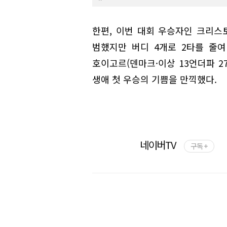
한편, 이번 대회 우승자인 크리스
범했지만 버디 4개로 2타를 줄여
호이고르(덴마크·이상 13언더파 27
생애 첫 우승의 기쁨을 만끽했다.
네이버TV
구독 +