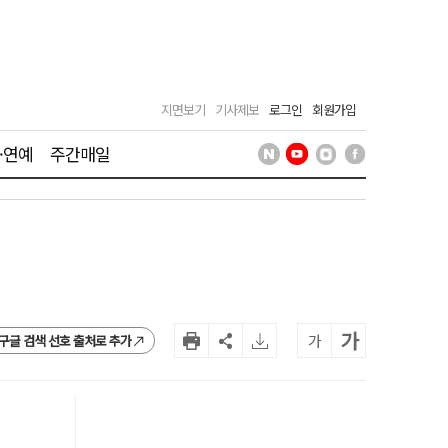
지면보기
기사제보
로그인
회원가입
·연예
주간매일
가
가
구글 검색 선호 출처로 추가