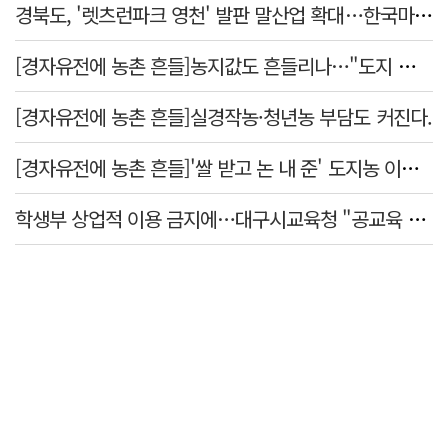
경북도, '렛츠런파크 영천' 발판 말산업 확대…한국마사회 유치도 총력
[경자유전에 농촌 흔들]농지값도 흔들리나…"도지 막히면 헐값 매물 나올 수도"
[경자유전에 농촌 흔들]실경작농·청년농 부담도 커진다.
[경자유전에 농촌 흔들]'쌀 받고 논 내 준' 도지농 이제 어쩌나?
학생부 상업적 이용 금지에…대구시교육청 "공교육 대입 상담 강화"