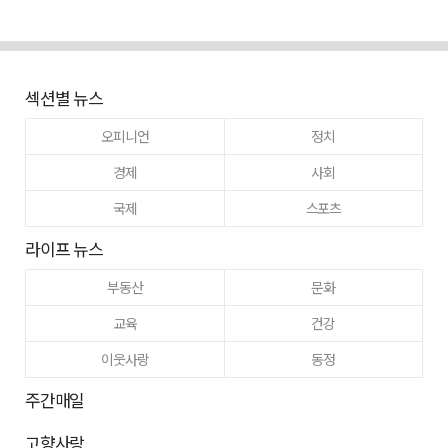
섹션별 뉴스
오피니언
정치
경제
사회
국제
스포츠
라이프 뉴스
부동산
문화
교육
건강
이웃사랑
동정
주간매일
고향사랑