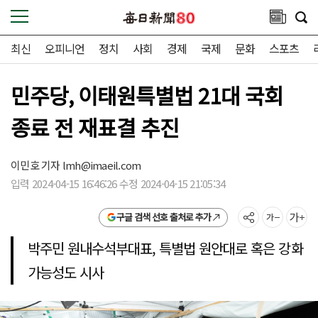
최신
오피니언
정치
사회
경제
국제
문화
스포츠
민주당, 이태원특별법 21대 국회
종료 전 재표결 추진
이민호 기자
lmh@imaeil.com
입력 2024-04-15 16:46:26 수정 2024-04-15 21:05:34
구글 검색 선호 출처로 추가
박주민 원내수석부대표, 특별법 원안대로 혹은 강화
가능성도 시사