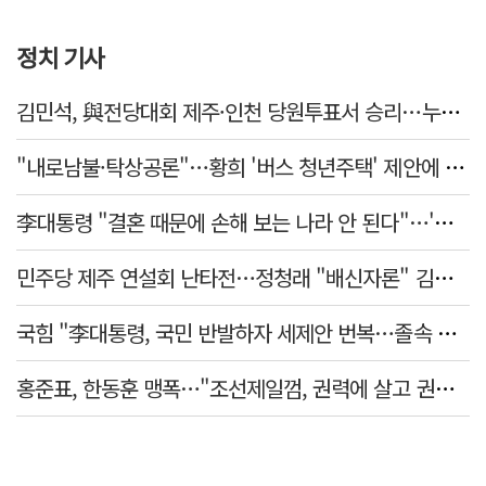
정치 기사
김민석, 與전당대회 제주·인천 당원투표서 승리…누적 득표는 '초박빙'
"내로남불·탁상공론"…황희 '버스 청년주택' 제안에 與 내부서도 쓴소리
李대통령 "결혼 때문에 손해 보는 나라 안 된다"…'결혼 페널티' 22개 손본다
민주당 제주 연설회 난타전…정청래 "배신자론" 김민석 "관리 무능"
국힘 "李대통령, 국민 반발하자 세제안 번복…졸속 국정 즉각 중단"
홍준표, 한동훈 맹폭…"조선제일껌, 권력에 살고 권력에 죽었다"