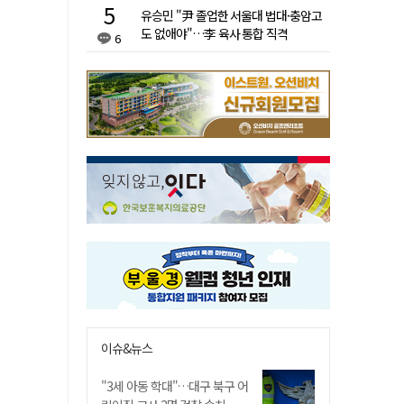
유승민 "尹 졸업한 서울대 법대·충암고
도 없애야"…李 육사 통합 직격
6
이슈&뉴스
"3세 아동 학대"…대구 북구 어