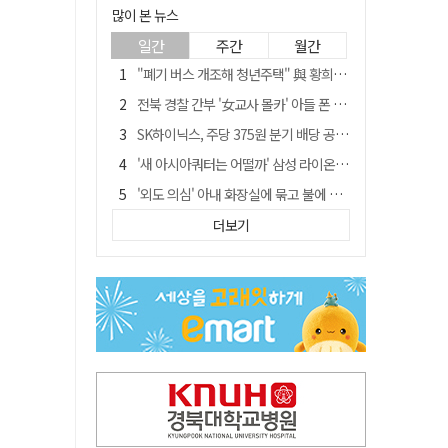
많이 본 뉴스
일간
주간
월간
"폐기 버스 개조해 청년주택" 與 황희…'딸 학비는 年 4200만원'
전북 경찰 간부 '女교사 몰카' 아들 폰 부수고…"처벌 못하는 사안" 내부망에 글
SK하이닉스, 주당 375원 분기 배당 공시…"3분기 중 주주환원 방안 확정"
'새 아시아쿼터는 어떨까' 삼성 라이온즈, 새 얼굴 투수 미야모리 영입
'외도 의심' 아내 화장실에 묶고 불에 달군 공구로 고문…남편 검거
박권현 청도군수, '햇빛 연금 사업' 공약 시동걸어
더보기
통합 고속철 할인 '반짝 3년'…이후 요금 도로 오른다?
한국 축구, 심판 성접대 경기서 '무패'…당시 올림픽 감독은 홍명보 [영상]
김병삼 경북 영천시장, 이번엔 국회 공략…'마사회 본사 이전·광역교통망 확충' 요청
경찰, 9월 초부터 상피제 전격 실시…가족 사건 수사 못해