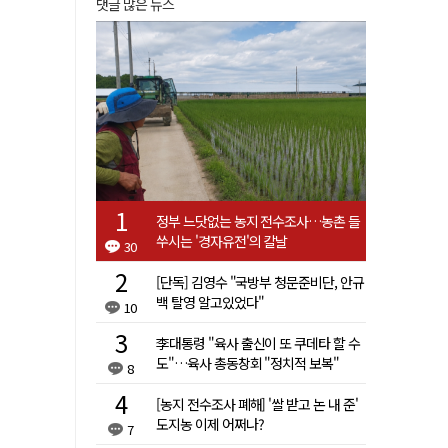
댓글 많은 뉴스
정부 느닷없는 농지 전수조사…농촌 들
쑤시는 '경자유전'의 칼날
30
[단독] 김영수 "국방부 청문준비단, 안규
백 탈영 알고있었다"
10
李대통령 "육사 출신이 또 쿠데타 할 수
도"…육사 총동창회 "정치적 보복"
8
[농지 전수조사 폐해] '쌀 받고 논 내 준'
도지농 이제 어쩌나?
7