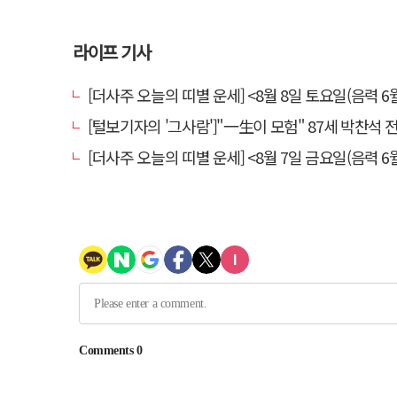
라이프 기사
[더사주 오늘의 띠별 운세] <8월 8일 토요일(음력 6월
[털보기자의 '그사람']"一生이 모험" 87세 박찬석 전 경북
[더사주 오늘의 띠별 운세] <8월 7일 금요일(음력 6월