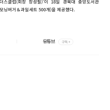
더스클럽(회장 장성필)'이 18일 경북대 중앙도서관
모닝버거＆과일세트 500개)을 제공했다.
유튜브
구독 +