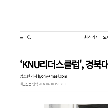
최신기사
오
‘KNU리더스클럽', 경북
임소현 기자
hyoni@imaeil.com
매일신문
입력 2024-04-18 15:02:33