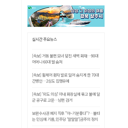
실시간 주요뉴스
[속보] 거동 불편 모녀 덮친 새벽 화재…90대
어머니·60대 딸 숨져
[속보] 휠체어 환자 발로 밀어 숨지게 한 70대
간병인…2심도 집행유예
[속보] '외도 의심' 아내 화장실에 묶고 불에 달
군 공구로 고문…남편 검거
보완수사권 폐지 직후 "야~기분좋다"?…불타
는 민심에 기름, 민주당 '말말말'[금주의 정치
舌전]