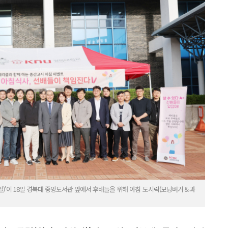
필)'이 18일 경북대 중앙도서관 앞에서 후배들을 위해 아침 도시락(모닝버거＆과