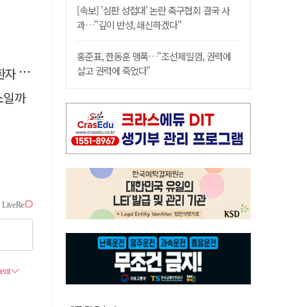
[속보] '심판 성접대' 논란 축구협회 결국 사
과…"깊이 반성, 쇄신하겠다"
홍준표, 한동훈 맹폭…"조선제일껌, 권력에
살고 권력에 죽었다"
 살려
소일까