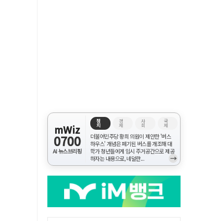
정
경
사
국
치
제
회
제
mWiz
0700
더불어민주당 황희 의원이 제안한 '버스
하우스' 개념은 폐기된 버스를 개조해 대
AI 뉴스브리핑
학가 청년들에게 임시 주거공간으로 제공
→
하자는 내용으로, 네덜란...