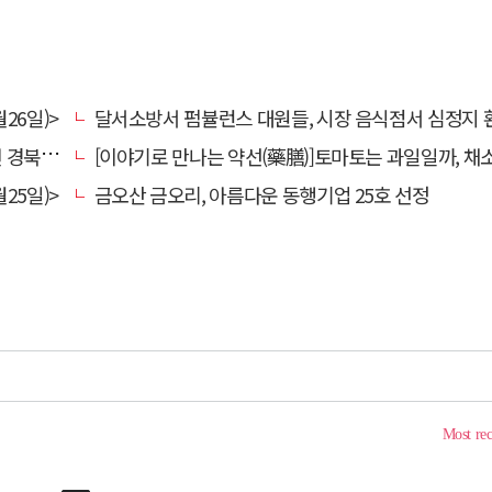
26일)>
달서소방서 펌뷸런스 대원들, 시장 음식점서 심정지 환자 생명
대 총장
[이야기로 만나는 약선(藥膳)]토마토는 과일일까, 채
25일)>
금오산 금오리, 아름다운 동행기업 25호 선정