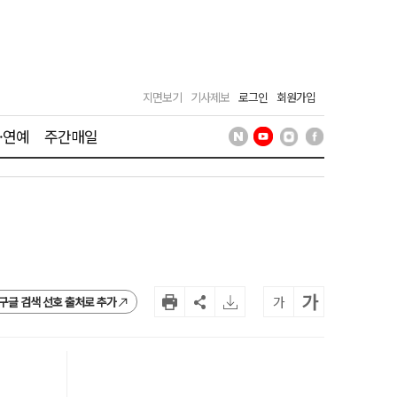
지면보기
기사제보
로그인
회원가입
·연예
주간매일
가
가
구글 검색 선호 출처로 추가