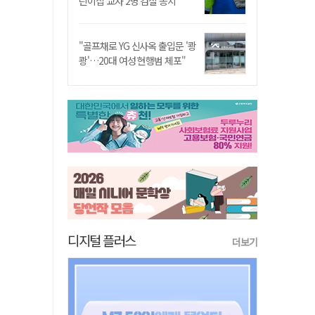
린이집 교사 2명 검찰 송치
"골프채로 YG 신사옥 출입문 '쾅
쾅'…20대 여성 현행범 체포"
디지털 플러스
더보기