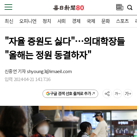
최신
오피니언
정치
사회
경제
국제
문화
스포츠
"자율 증원도 싫다"…의대학장들
"올해는 정원 동결하자"
신중언 기자
shyoung3@imaeil.com
입력 2024-04-21 14:17:16
구글 검색 선호 출처로 추가