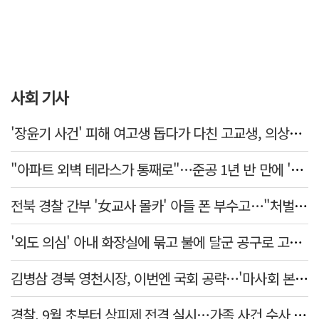
사회 기사
'장윤기 사건' 피해 여고생 돕다가 다친 고교생, 의상자 인정
"아파트 외벽 테라스가 통째로"…준공 1년 반 만에 '아찔 사고'
전북 경찰 간부 '女교사 몰카' 아들 폰 부수고…"처벌 못하는 사안" 내부망에 글
'외도 의심' 아내 화장실에 묶고 불에 달군 공구로 고문…남편 검거
김병삼 경북 영천시장, 이번엔 국회 공략…'마사회 본사 이전·광역교통망 확충' 요청
경찰, 9월 초부터 상피제 전격 실시…가족 사건 수사 못해