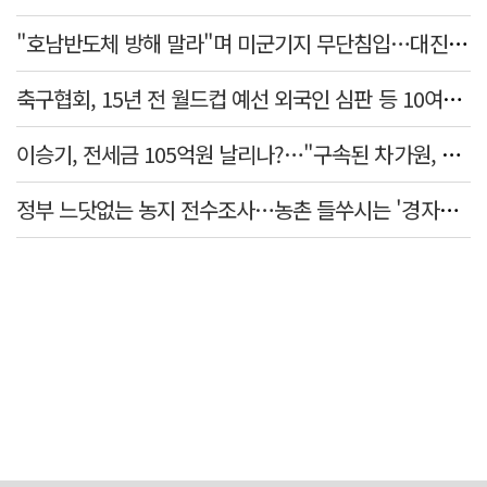
"호남반도체 방해 말라"며 미군기지 무단침입…대진연 회원 3명 '구속'
축구협회, 15년 전 월드컵 예선 외국인 심판 등 10여명에 '성 접대'
이승기, 전세금 105억원 날리나?…"구속된 차가원, 형사 범죄 영역"
정부 느닷없는 농지 전수조사…농촌 들쑤시는 '경자유전'의 칼날