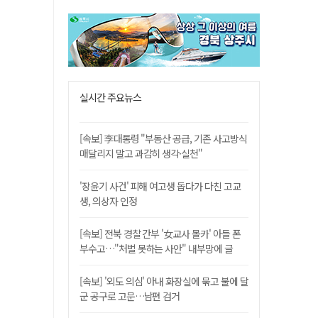
실시간 주요뉴스
[속보] 李대통령 "부동산 공급, 기존 사고방식
매달리지 말고 과감히 생각·실천"
'장윤기 사건' 피해 여고생 돕다가 다친 고교
생, 의상자 인정
[속보] 전북 경찰 간부 '女교사 몰카' 아들 폰
부수고…"처벌 못하는 사안" 내부망에 글
[속보] '외도 의심' 아내 화장실에 묶고 불에 달
군 공구로 고문…남편 검거