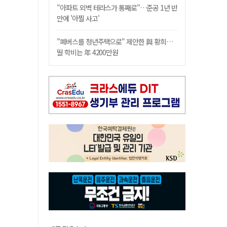
"아파트 외벽 테라스가 통째로"…준공 1년 반
만에 '아찔 사고'
"폐버스를 청년주택으로" 제안한 與 황희…
딸 학비는 年 4200만원