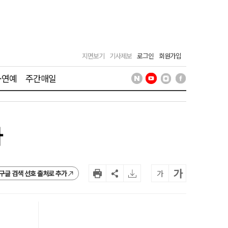
지면보기
기사제보
로그인
회원가입
·연예
주간매일
다
가
가
구글 검색 선호 출처로 추가