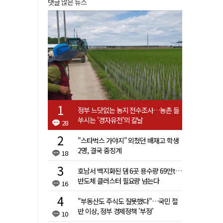
댓글 많은 뉴스
정부 느닷없는 농지 전수조사…농촌 들
쑤시는 '경자유전'의 칼날
28
"스타벅스 가야지" 외쳤던 배재고 학생
2명, 결국 중징계
18
호남서 백지화된 댐 6곳 용수량 69만t…
반도체 클러스터 필요량 넘는다
16
"부동산도 주식도 잘못했다"…국민 절
반 이상, 정부 경제정책 '부정'
10