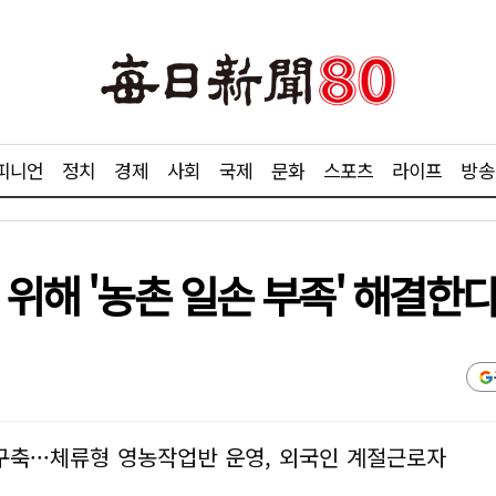
피니언
정치
경제
사회
국제
문화
스포츠
라이프
방송
 위해 '농촌 일손 부족' 해결한
구축···체류형 영농작업반 운영, 외국인 계절근로자