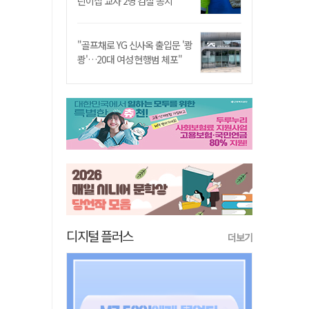
린이집 교사 2명 검찰 송치
"골프채로 YG 신사옥 출입문 '쾅
쾅'…20대 여성 현행범 체포"
디지털 플러스
더보기