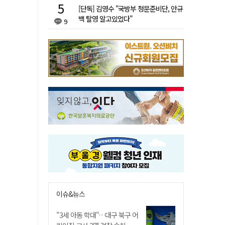
[단독] 김영수 "국방부 청문준비단, 안규
백 탈영 알고있었다"
9
이슈&뉴스
"3세 아동 학대"…대구 북구 어