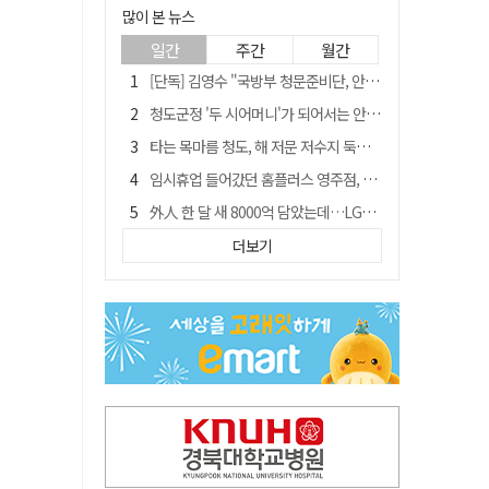
많이 본 뉴스
일간
주간
월간
[단독] 김영수 "국방부 청문준비단, 안규백 탈영 알고있었다"
청도군정 '두 시어머니'가 되어서는 안된다
타는 목마름 청도, 해 저문 저수지 둑에 군수가 서 있었다
임시휴업 들어갔던 홈플러스 영주점, 7일 영업 재개…지하 1층만 운영
外人 한 달 새 8000억 담았는데…LG이노텍 목표주가는 왜 엇갈릴까
신세계사이먼, 대구 아울렛 토지매매 계약 체결… 사업 본궤도
더보기
SK하이닉스, 주당 375원 분기 배당 공시…"3분기 중 주주환원 방안 확정"
"상법개정해도 주주가 '봉'"…하이닉스 솔리다임 상장설에 술렁[개미와글와글]
이의준 전 경북도 새마을봉사과장, 제28대 울릉군 부군수 취임
정청래, 靑 겨냥... "신천지·레버리지·호남 반도체 겁박 사과하라"