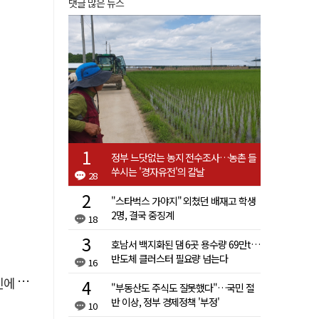
댓글 많은 뉴스
정부 느닷없는 농지 전수조사…농촌 들
쑤시는 '경자유전'의 칼날
28
"스타벅스 가야지" 외쳤던 배재고 학생
2명, 결국 중징계
18
호남서 백지화된 댐 6곳 용수량 69만t…
반도체 클러스터 필요량 넘는다
16
'뚝'
"부동산도 주식도 잘못했다"…국민 절
반 이상, 정부 경제정책 '부정'
10