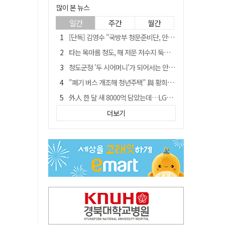
많이 본 뉴스
일간
주간
월간
[단독] 김영수 "국방부 청문준비단, 안규백 탈영 알고있었다"
타는 목마름 청도, 해 저문 저수지 둑에 군수가 서 있었다
청도군정 '두 시어머니'가 되어서는 안된다
"폐기 버스 개조해 청년주택" 與 황희…'딸 학비는 年 4200만원'
外人 한 달 새 8000억 담았는데…LG이노텍 목표주가는 왜 엇갈릴까
임시휴업 들어갔던 홈플러스 영주점, 7일 영업 재개…지하 1층만 운영
더보기
신세계사이먼, 대구 아울렛 토지매매 계약 체결… 사업 본궤도
SK하이닉스, 주당 375원 분기 배당 공시…"3분기 중 주주환원 방안 확정"
이의준 전 경북도 새마을봉사과장, 제28대 울릉군 부군수 취임
"상법개정해도 주주가 '봉'"…하이닉스 솔리다임 상장설에 술렁[개미와글와글]