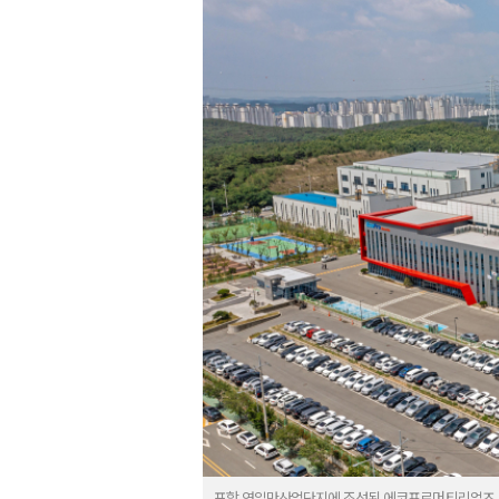
포항 영일만산업단지에 조성된 에코프로머티리얼즈 사