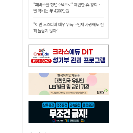
"폐버스를 청년주택으로" 제안한 與 황희…
딸 학비는 年 4200만원
"이란 모즈타바 매우 위독…언제 사망해도 전
혀 놀랍지 않아"