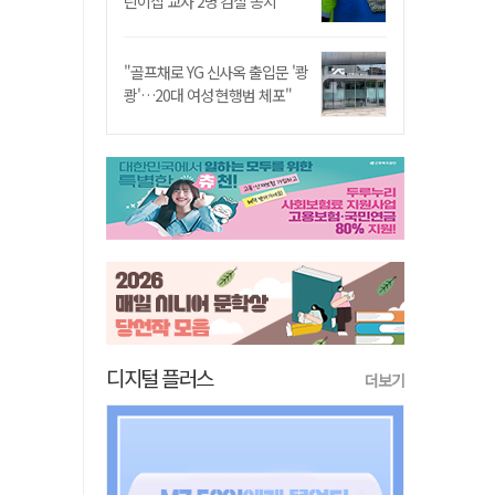
린이집 교사 2명 검찰 송치
"골프채로 YG 신사옥 출입문 '쾅
쾅'…20대 여성 현행범 체포"
디지털 플러스
더보기