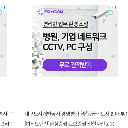
' 요청
대구도시개발공사 경영평가 '라'등급…토지 판매 부진에 1년 만에 두 단계 
내 가동
[여의도단신]삼성증권·교보증권·신한자산운용