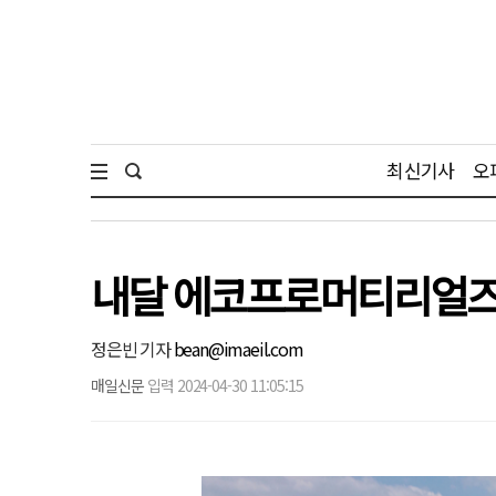
최신기사
오
내달 에코프로머티리얼즈 
정은빈 기자
bean@imaeil.com
매일신문
입력 2024-04-30 11:05:15