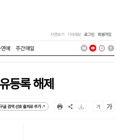
지면보기
기사제보
로그인
회원가입
·연예
주간매일
보유등록 해제
가
가
구글 검색 선호 출처로 추가