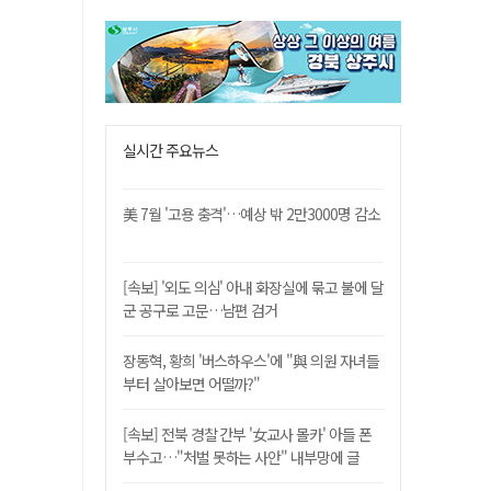
실시간 주요뉴스
美 7월 '고용 충격'…예상 밖 2만3000명 감소
[속보] '외도 의심' 아내 화장실에 묶고 불에 달
군 공구로 고문…남편 검거
장동혁, 황희 '버스하우스'에 "與 의원 자녀들
부터 살아보면 어떨까?"
[속보] 전북 경찰 간부 '女교사 몰카' 아들 폰
부수고…"처벌 못하는 사안" 내부망에 글