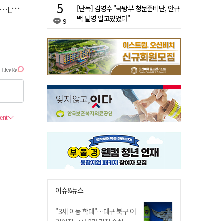
 지원
[단독] 김영수 "국방부 청문준비단, 안규
백 탈영 알고있었다"
9
이슈&뉴스
"3세 아동 학대"…대구 북구 어