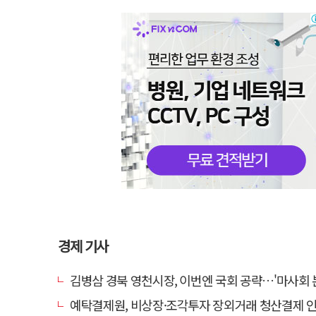
경제 기사
김병삼 경북 영천시장, 이번엔 국회 공략…'마사회 본사 이전·광역교통망 확충
예탁결제원, 비상장·조각투자 장외거래 청산결제 인프라 구축 착수…연